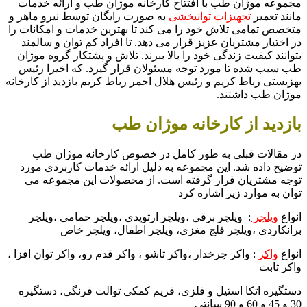
مجموعه موژان طب با افتتاح کارخانه موژان طب و ارائه خدمات
مانند تعمیر
تجهیزات توانبخشی
به صورت رایگان توسط نیرو ماهر و
متخصص تمامی تلاش خود را می کند تا بهترین خدمات و امکانات را
در اختیار مشتریان عزیز قرار می دهد. تا افراد کم توان و سالمند
بتوانند کیفیت زندگی خود را بالا ببرند. تلاش و پشتکار گروه موژان
طب سبب شده تا مورد توجه مسئولان قرار گیرد. که اخیرا رئیس
بهزیستی رباط کریم و رئیس هلال احمر رباط کریم بازدید از کارخانه
موژان طب داشتند.
بازدید از کارخانه موژان طب
در مقالات قبلی به طور کامل در خصوص کارخانه موژان طب
توضیح داده شد. این مجموعه به دلیل ارائه خدمات کاربردی مورد
توجه مشتریان قرار گرفته است. از محصولات این مجموعه می
توان به موارد زیر اشاره کرد
انواع
ویلچر
: ویلچر برقی ،ویلچر ارتوپدی ،ویلچر حمامی ،ویلچر
برانکاردی ،ویلچر فلج مغزی، ویلچر اطفال، ویلچر خاص
انواع
واکر
: واکر چرخدار ،واکر تاشو ، واکر قدم رو، واکر توان افزا ،
واکر ثابت
دستگیره اتکا استیل و فلزی، فریم کمکی توالت فرنگی، دستگیره
30 و 45 و 60 و 90 سانتی