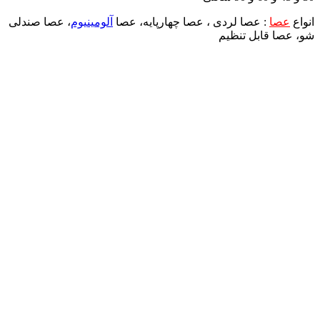
انواع
عصا
: عصا لردی ، عصا چهارپایه، عصا
آلومینیوم
، عصا صندلی
شو، عصا قابل تنظیم