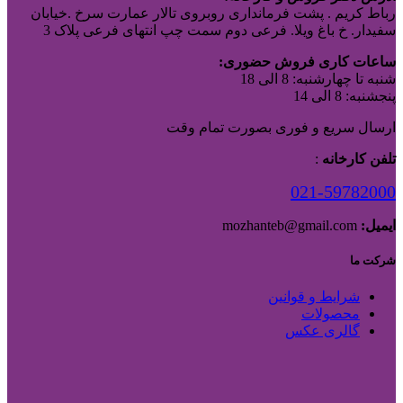
رباط کریم . پشت فرمانداری روبروی تالار عمارت سرخ .خیابان
سفیدار. خ باغ ویلا. فرعی دوم سمت چپ انتهای فرعی پلاک 3
ساعات کاری فروش حضوری:
شنبه تا چهارشنبه: 8 الی 18
پنجشنبه: 8 الی 14
ارسال سریع و فوری بصورت تمام وقت
تلفن کارخانه
:
021-59782000
ایمیل:
mozhanteb@gmail.com
شرکت ما
شرایط و قوانین
محصولات
گالری عکس