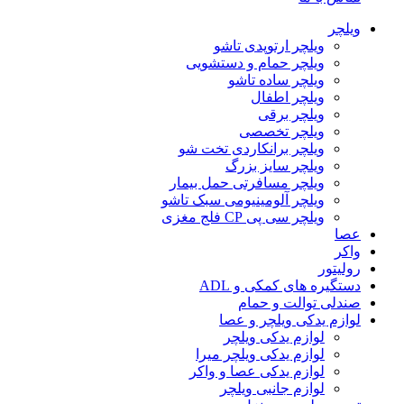
ویلچر
ویلچر ارتوپدی تاشو
ویلچر حمام و دستشویی
ویلچر ساده تاشو
ویلچر اطفال
ویلچر برقی
ویلچر تخصصی
ویلچر برانکاردی تخت شو
ویلچر سایز بزرگ
ویلچر مسافرتی حمل بیمار
ویلچر آلومینیومی سبک تاشو
ویلچر سی پی CP فلج مغزی
عصا
واکر
رولیتور
دستگیره های کمکی و ADL
صندلی توالت و حمام
لوازم یدکی ویلچر و عصا
لوازم یدکی ویلچر
لوازم یدکی ویلچر میرا
لوازم یدکی عصا و واکر
لوازم جانبی ویلچر