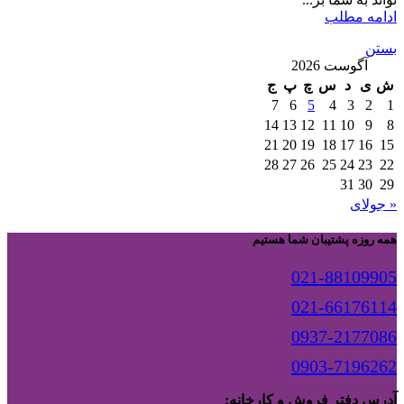
ادامه مطلب
بستن
آگوست 2026
ش
ی
د
س
چ
پ
ج
7
6
5
4
3
2
1
14
13
12
11
10
9
8
21
20
19
18
17
16
15
28
27
26
25
24
23
22
31
30
29
« جولای
همه روزه پشتیبان شما هستیم
021-88109905
021-66176114
0937-2177086
0903-7196262
آدرس دفتر فروش و کارخانه: