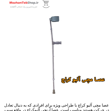
عصا مچی آلبو کراچ با طراحی ویژه برای افرادی که به دنبال تعادل
در حرکت هستند مناسب است. عصا آرنجی آلبوکراچ در واقع سبب