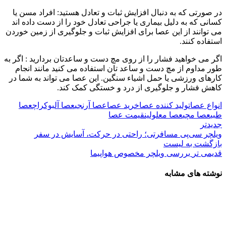
در صورتی که به دنبال افزایش ثبات و تعادل هستید: افراد مسن یا
کسانی که به دلیل بیماری یا جراحی تعادل خود را از دست داده اند
می توانند از این عصا برای افزایش ثبات و جلوگیری از زمین خوردن
استفاده کنند.
اگر می خواهید فشار را از روی مچ دست و ساعدتان بردارید : اگر به
طور مداوم از مچ دست و ساعد تان استفاده می کنید مانند انجام
کارهای ورزشی یا حمل اشیاء سنگین. این عصا می تواند به شما در
کاهش فشار و جلوگیری از درد و خستگی کمک کند.
انواع عصا
تولید کننده عصا
خرید عصا
عصا آرنجی
عصا آلبوکراچ
عصا
طبی
عصا مچی
عصا معلولین
قیمت عصا
جدیدتر
ویلچر سی‌پی مسافرتی؛ راحتی در حرکت، آسایش در سفر
بازگشت به لیست
قدیمی تر
بررسی ویلچر مخصوص هواپیما
نوشته های مشابه