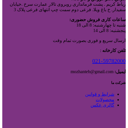
رباط کریم . پشت فرمانداری روبروی تالار عمارت سرخ .خیابان
سفیدار. خ باغ ویلا. فرعی دوم سمت چپ انتهای فرعی پلاک 3
ساعات کاری فروش حضوری:
شنبه تا چهارشنبه: 8 الی 18
پنجشنبه: 8 الی 14
ارسال سریع و فوری بصورت تمام وقت
تلفن کارخانه
:
021-59782000
ایمیل:
mozhanteb@gmail.com
شرکت ما
شرایط و قوانین
محصولات
گالری عکس