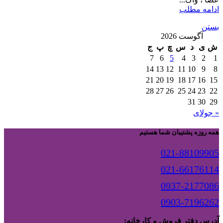
ادامه مطلب
بستن
آگوست 2026
ش
ی
د
س
چ
پ
ج
7
6
5
4
3
2
1
14
13
12
11
10
9
8
21
20
19
18
17
16
15
28
27
26
25
24
23
22
31
30
29
« جولای
همه روزه پشتیبان شما هستیم
021-88109905
021-66176114
0937-2177086
0903-7196262
آدرس دفتر فروش و کارخانه: