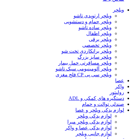
ویلچر
ویلچر ارتوپدی تاشو
ویلچر حمام و دستشویی
ویلچر ساده تاشو
ویلچر اطفال
ویلچر برقی
ویلچر تخصصی
ویلچر برانکاردی تخت شو
ویلچر سایز بزرگ
ویلچر مسافرتی حمل بیمار
ویلچر آلومینیومی سبک تاشو
ویلچر سی پی CP فلج مغزی
عصا
واکر
رولیتور
دستگیره های کمکی و ADL
صندلی توالت و حمام
لوازم یدکی ویلچر و عصا
لوازم یدکی ویلچر
لوازم یدکی ویلچر میرا
لوازم یدکی عصا و واکر
لوازم جانبی ویلچر