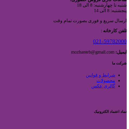
شنبه تا چهارشنبه: 8 الی 18
پنجشنبه: 8 الی 14
ارسال سریع و فوری بصورت تمام وقت
تلفن کارخانه
:
021-59782000
ایمیل:
mozhanteb@gmail.com
شرکت ما
شرایط و قوانین
محصولات
گالری عکس
نماد اعتماد الکترونیک