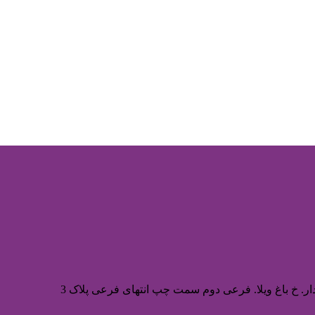
ر. خ باغ ویلا. فرعی دوم سمت چپ انتهای فرعی پلاک 3