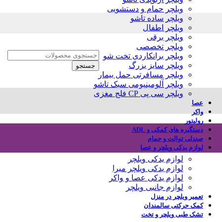
ویلچر حمام و دستشویی
ویلچر ساده تاشو
ویلچر اطفال
ویلچر برقی
ویلچر تخصصی
ویلچر برانکاردی تخت شو
ویلچر سایز بزرگ
جستجو
ویلچر مسافرتی حمل بیمار
ویلچر آلومینیومی سبک تاشو
ویلچر سی پی CP فلج مغزی
عصا
واکر
رولیتور
دستگیره های کمکی و ADL
صندلی توالت و حمام
لوازم یدکی ویلچر و عصا
لوازم یدکی ویلچر
لوازم یدکی ویلچر میرا
لوازم یدکی عصا و واکر
لوازم جانبی ویلچر
تعمیر ویلچر در منزل
کمک حرکتی سالمندان
تشک طبی ویلچر و تخت