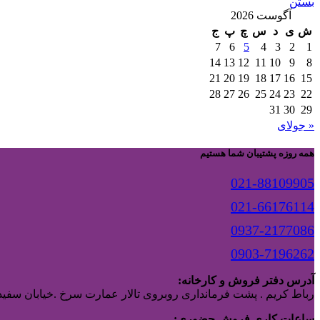
بستن
آگوست 2026
ش
ی
د
س
چ
پ
ج
7
6
5
4
3
2
1
14
13
12
11
10
9
8
21
20
19
18
17
16
15
28
27
26
25
24
23
22
31
30
29
« جولای
همه روزه پشتیبان شما هستیم
021-88109905
021-66176114
0937-2177086
0903-7196262
آدرس دفتر فروش و کارخانه:
رباط کریم . پشت فرمانداری روبروی تالار عمارت سرخ .خیابان سفیدا
ساعات کاری فروش حضوری: