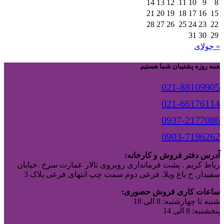
14
13
12
11
10
9
8
21
20
19
18
17
16
15
28
27
26
25
24
23
22
31
30
29
« جولای
همه روزه پشتیبان شما هستیم
021-88109905
021-66176114
0937-2177086
0903-7196262
آدرس دفتر فروش و کارخانه:
رباط کریم . پشت فرمانداری روبروی تالار عمارت سرخ .خیابان
سفیدار. خ باغ ویلا. فرعی دوم سمت چپ انتهای فرعی پلاک 3
ساعات کاری فروش حضوری:
شنبه تا چهارشنبه: 8 الی 18
پنجشنبه: 8 الی 14