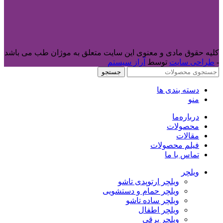
کلیه حقوق مادی و معنوی این سایت متعلق به موژان طب می باشد
-
طراحی سایت
توسط
آراز سیستم
جستجو
دسته بندی ها
منو
درباره‌ما
محصولات
مقالات
فیلم محصولات
تماس با ما
ویلچر
ویلچر ارتوپدی تاشو
ویلچر حمام و دستشویی
ویلچر ساده تاشو
ویلچر اطفال
ویلچر برقی