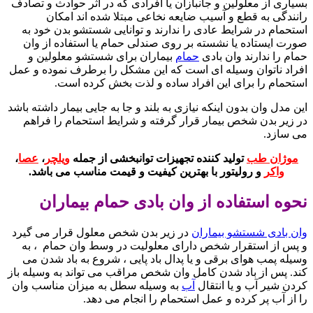
بسیاری از معلولین و جانبازان یا افرادی که در اثر حوادث و تصادف
رانندگی به قطع و آسیب ضایعه نخاعی مبتلا شده اند امکان
استحمام در شرایط عادی را ندارند و توانایی شستشو بدن خود به
صورت ایستاده یا نشسته بر روی صندلی حمام یا استفاده از وان
حمام را ندارند وان بادی
حمام
بیماران برای شستشو معلولین و
افراد ناتوان وسیله ای است که این مشکل را برطرف نموده و عمل
استحمام را برای این افراد ساده و لذت بخش کرده است.
این مدل وان بدون اینکه نیازی به بلند و جا به جایی بیمار داشته باشد
در زیر بدن شخص بیمار قرار گرفته و شرایط استحمام را فراهم
می سازد.
موژان طب
تولید کننده تجهیزات توانبخشی از جمله
ویلچر
،
عصا
،
واکر
و رولیتور با بهترین کیفیت و قیمت مناسب می باشد.
نحوه استفاده از وان بادی حمام بیماران
وان بادی شستشو بیماران
در زیر بدن شخص معلول قرار می گیرد
و پس از استقرار شخص دارای معلولیت در وسط وان حمام ، به
وسیله پمب هوای برقی و یا پدال باد پایی ، شروع به باد شدن می
کند. پس از باد شدن کامل وان شخص مراقب می تواند به وسیله باز
کردن شیر آب و یا انتقال
آب
به وسیله سطل به میزان مناسب وان
را از آب پر کرده و عمل استحمام را انجام می دهد.