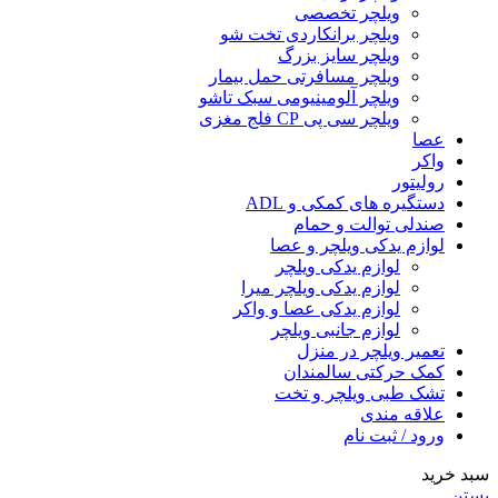
ویلچر تخصصی
ویلچر برانکاردی تخت شو
ویلچر سایز بزرگ
ویلچر مسافرتی حمل بیمار
ویلچر آلومینیومی سبک تاشو
ویلچر سی پی CP فلج مغزی
عصا
واکر
رولیتور
دستگیره های کمکی و ADL
صندلی توالت و حمام
لوازم یدکی ویلچر و عصا
لوازم یدکی ویلچر
لوازم یدکی ویلچر میرا
لوازم یدکی عصا و واکر
لوازم جانبی ویلچر
تعمیر ویلچر در منزل
کمک حرکتی سالمندان
تشک طبی ویلچر و تخت
علاقه مندی
ورود / ثبت نام
سبد خرید
بستن