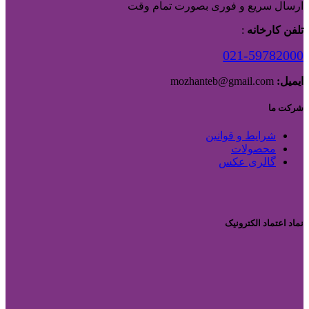
ارسال سریع و فوری بصورت تمام وقت
تلفن کارخانه
:
021-59782000
ایمیل:
mozhanteb@gmail.com
شرکت ما
شرایط و قوانین
محصولات
گالری عکس
نماد اعتماد الکترونیک