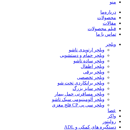
منو
درباره‌ما
محصولات
مقالات
فیلم محصولات
تماس با ما
ویلچر
ویلچر ارتوپدی تاشو
ویلچر حمام و دستشویی
ویلچر ساده تاشو
ویلچر اطفال
ویلچر برقی
ویلچر تخصصی
ویلچر برانکاردی تخت شو
ویلچر سایز بزرگ
ویلچر مسافرتی حمل بیمار
ویلچر آلومینیومی سبک تاشو
ویلچر سی پی CP فلج مغزی
عصا
واکر
رولیتور
دستگیره های کمکی و ADL