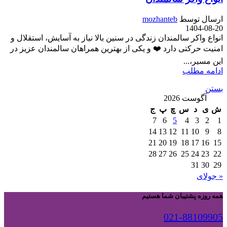
ارسال توسط
mozhanteb
1404-08-20
انواع واکر سالمندان زندگی در سنین بالا نیاز به آسایش، استقلال و
امنیت حرکتی دارد ❤️ و یکی از بهترین همراهان سالمندان عزیز در
این مسیر،...
ادامه مطلب
بستن
آگوست 2026
ش
ی
د
س
چ
پ
ج
7
6
5
4
3
2
1
14
13
12
11
10
9
8
21
20
19
18
17
16
15
28
27
26
25
24
23
22
31
30
29
« جولای
همه روزه پشتیبان شما هستیم
021-88109905