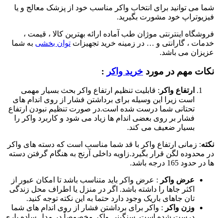
شما می توانید برای انتخاب واکر مناسب خود از پزشک معالج و یا
فیزیوتراپ خود مشورت بگیرید.
فروشگاه اینترنتی موژان طب آماده ارائه بهترین کالا ، قیمت ،
خدمات ، گارانتی و … در زمینه خرید تجهیزات
توان بخشی
به شما
عزیزان می باشد.
نکات مهم در مورد
خرید واکر
:
ارتفاع واکر
: قابلیت تنظیم ارتفاع واکر بحث بسیار مهمی
است زیرا این وسیله برای برداشتن فشار از روی اندام های
تحتانی شما درست شده است.در صورت تنظیم نبودن ارتفاع
فشار بر روی بعضی اندام ها زیاد می شود و کاربرد واکر را
بسیار ضعیف می کند.
نکته
: زمانی ارتفاع واکر با قد شما مناسب است که دسته های واکر
در محدوده لگن قرار بگیرد.زاویه داخلی آرنج به هنگام گرفتن دسته
ها در حدود 165 درجه باشد.
عرض واکر
: عرض واکر باید متناسب باشد تا امکان عبور از
اکثر جاها را داشته باشد. اگر در منزل یا اطراف محل زندگی
تان جاهای باریک وجود دارد حتما به این نکته توجه کنید.
وزن واکر
: واکر برای برداشتن فشار از روی اندام های شما
درست شده است. سنگینی واکر مخصوصاً در مدل ساده باری