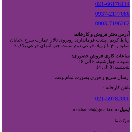
021-66176114
0937-2177086
0903-7196262
آدرس دفتر فروش و کارخانه:
رباط کریم . پشت فرمانداری روبروی تالار عمارت سرخ .خیابان
سفیدار. خ باغ ویلا. فرعی دوم سمت چپ انتهای فرعی پلاک 3
ساعات کاری فروش حضوری:
شنبه تا چهارشنبه: 8 الی 18
پنجشنبه: 8 الی 14
ارسال سریع و فوری بصورت تمام وقت
تلفن کارخانه
:
021-59782000
ایمیل:
mozhanteb@gmail.com
شرکت ما