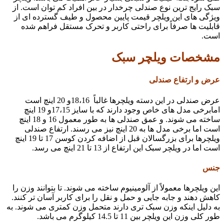
سبک رایج ترین نوع صندلی چرخدار در بین افراد کم توان است. از
ویژگی های این ویلچر قیمت پایین محصول و طیف گسترده ای از
قابلیت ها صرفاً برای راحتی کاربر و تحرک مستقل فراهم شده
است.
مشخصات ویلچر سبک
عرض و ارتفاع صندلی
عرض صندلی در این دسته ویلچرها غالباً 18،16و 20 اینچ است
امابرخی مدل های خاص وجود دارند که با سایز 17،15و 19 اینچ
ساخته می شوند. و عمق صندلی ها به طور معمول 16 و 18 اینچ
است اما برخی مدل ها به 20 اینچ نیز می رسند. ارتفاع صندلی
ویلچرها برای بزرگسالان قبل از اضافه کردن کوسن 17 تا 19 اینچ
است اما در ویلچر سبک این ارتفاع از 13 تا 21 اینچ می رسد.
جنس
این ویلچرها معمولاً از آلومینیوم ساخته می شوند. تا بتوانند وزن را
کاهش دهند و جابه جایی و حمل و نقل را برای کاربر آسان تر کنند.
به دلیل اینکه وزن سبک تری دارند متحمل وزن کمتری می شوند. به
طور کلی وزن این ویلچر بین 11 تا 14.5 کیلوگرم می باشد.