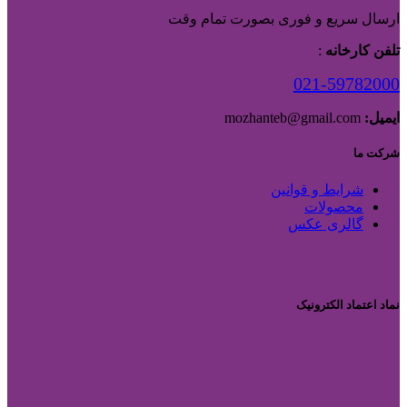
ارسال سریع و فوری بصورت تمام وقت
تلفن کارخانه
:
021-59782000
ایمیل:
mozhanteb@gmail.com
شرکت ما
شرایط و قوانین
محصولات
گالری عکس
نماد اعتماد الکترونیک