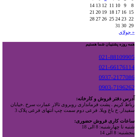
14
13
12
11
10
9
8
21
20
19
18
17
16
15
28
27
26
25
24
23
22
31
30
29
« جولای
همه روزه پشتیبان شما هستیم
021-88109905
021-66176114
0937-2177086
0903-7196262
آدرس دفتر فروش و کارخانه:
رباط کریم . پشت فرمانداری روبروی تالار عمارت سرخ .خیابان
سفیدار. خ باغ ویلا. فرعی دوم سمت چپ انتهای فرعی پلاک 3
ساعات کاری فروش حضوری:
شنبه تا چهارشنبه: 8 الی 18
پنجشنبه: 8 الی 14