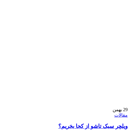
29
بهمن
مقالات
ویلچر سبک تاشو از کجا بخریم؟