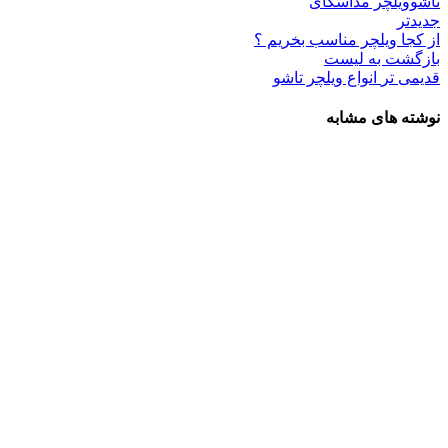
تاشو
ویلچر مداسکای
جدیدتر
از کجا ویلچر مناسب بخریم ؟
بازگشت به لیست
قدیمی تر
انواع ویلچر تاشو
نوشته های مشابه