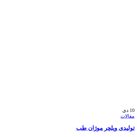
10
دی
مقالات
تولیدی ویلچر موژان طب