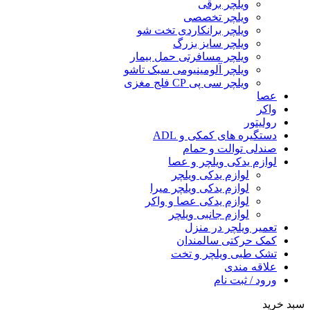
ویلچر برقی
ویلچر تخصصی
ویلچر برانکاردی تخت شو
ویلچر سایز بزرگ
ویلچر مسافرتی حمل بیمار
ویلچر آلومینیومی سبک تاشو
ویلچر سی پی CP فلج مغزی
عصا
واکر
رولیتور
دستگیره های کمکی و ADL
صندلی توالت و حمام
لوازم یدکی ویلچر و عصا
لوازم یدکی ویلچر
لوازم یدکی ویلچر میرا
لوازم یدکی عصا و واکر
لوازم جانبی ویلچر
تعمیر ویلچر در منزل
کمک حرکتی سالمندان
تشک طبی ویلچر و تخت
علاقه مندی
ورود / ثبت نام
سبد خرید