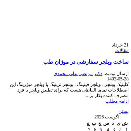
21
خرداد
مقالات
ساخت ویلچر سفارشی در موژان طب
ارسال توسط
دکتر مرتضی علی محمدی
1402-05-28
کلینیک ویلچر ، ویلچر فیتینگ ، ویلچر ترینیگ یا ویلچر میژرینگ این
اصطلاحات تماما الفاظی هست که برای تطبیق ویلچر با فرد
مصرف کننده بکار بر...
ادامه مطلب
بستن
آگوست 2026
ش
ی
د
س
چ
پ
ج
7
6
5
4
3
2
1