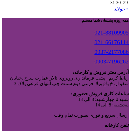
31
30
29
« جولای
همه روزه پشتیبان شما هستیم
021-88109905
021-66176114
0937-2177086
0903-7196262
آدرس دفتر فروش و کارخانه:
رباط کریم . پشت فرمانداری روبروی تالار عمارت سرخ .خیابان
سفیدار. خ باغ ویلا. فرعی دوم سمت چپ انتهای فرعی پلاک 3
ساعات کاری فروش حضوری:
شنبه تا چهارشنبه: 8 الی 18
پنجشنبه: 8 الی 14
ارسال سریع و فوری بصورت تمام وقت
تلفن کارخانه
: