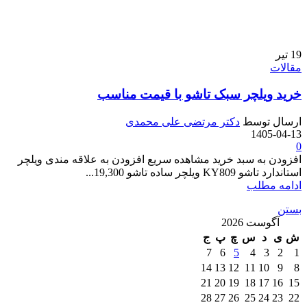
19
تیر
مقالات
خرید ویلچر سبک تاشو با قیمت مناسب
ارسال توسط
دکتر مرتضی علی محمدی
1405-04-13
0
افزودن به سبد خرید مشاهده سریع افزودن به علاقه مندی ویلچر
استاندارد تاشو KY809 ویلچر ساده تاشو 19,300...
ادامه مطلب
بستن
آگوست 2026
ش
ی
د
س
چ
پ
ج
7
6
5
4
3
2
1
14
13
12
11
10
9
8
21
20
19
18
17
16
15
28
27
26
25
24
23
22