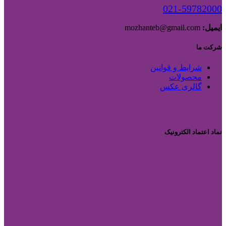
021-59782000
ایمیل:
mozhanteb@gmail.com
شرکت ما
شرایط و قوانین
محصولات
گالری عکس
نماد اعتماد الکترونیک