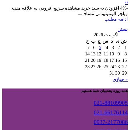
0
-4% افزودن به سبد خرید مشاهده سریع افزودن به علاقه مندی
ویلچر آلومینیومی مساف...
ادامه مطلب
بستن
آگوست 2026
ش
ی
د
س
چ
پ
ج
7
6
5
4
3
2
1
14
13
12
11
10
9
8
21
20
19
18
17
16
15
28
27
26
25
24
23
22
31
30
29
« جولای
همه روزه پشتیبان شما هستیم
021-88109905
021-66176114
0937-2177086