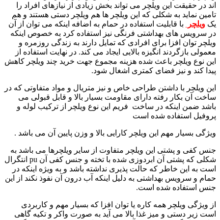
اند در حقیقت این ویلچر می تواند بخش زیادی از نیازهای افراد را
تامین نماید به شکلی که این ویلچر ها هم ویلچر دستی هستند و هم
یک
ویلچر
با قابلیت استفاده در حمام به اضافه اینکه می توان از آن
در سرویس های بهداشتی فرنگی نیز استفاده کرد به خصوص اینکه
ویلچر توان افزا برای افرادی که تمایل دارند به زندگی روزمره و
معمولی بازگردند انگیزه بالایی ایجاد می کند. در نهایت استفاده از
این نوع ویلچر باعث شده هزینه مجموع جهت خرید چند ویلچر کاهش
پیدا کند و نیز فضای کمتری اشغال شود.
این ویلچر با داشتن طراحی خاص و نیز متریال و مواد متفاوتی که در
ساخت آن بکار رفته دارای مقاومت بسیار بالا و قابل قبولی می
باشد ضمن اینکه در ساخت فریم این نوع ویلچر از ترکیب لوله و
پروفیل استفاده شده است
ویژگی بسیار مهم این ویلچر کارایی بالا و وزن پایین آن می باشد .
جنس کفی و پشتی این ویلچر متفاوت از سایر ویلچرها می باشد به
شکلی که پشتی آن ابردوزی شده با تخته و جنس کفی آن pu انتگرال
است به این خاطر که حالت پذیری نداشته باشد و به ویژه اینکه در
حمام و سرویس بهداشتی به دلیل اینکه آب درون آن نفوذ نکند از این
جنس استفاده شده است.
از ویژگی ویلچر همه کاره یا توان افزا که بسیار مهم و کاربردی
است زیر دستی و میز غذا بالا می آید به صورت واکر و تکیه گاهی