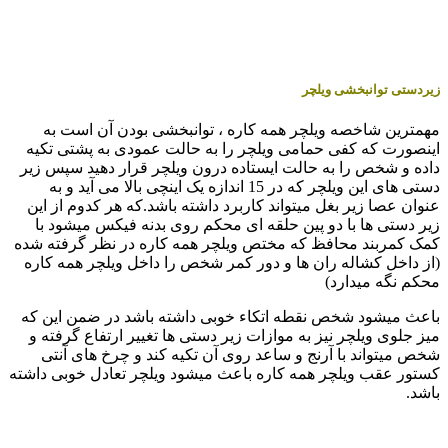
زیردستی توانبخشی ویلچر
مهمترین شاخصه ویلچر همه کاره ، توانبخشی بودن آن است به
اینصورت که کفی حمامی ویلچر را به حالت عمودی به پشتی تکیه
داده و شخص را به حالت ایستاده درون ویلچر قرار دهید سپس زیر
دستی های این ویلچر که در 15 اندازه یک اینچی بالا می آید و به
عنوان عصا زیر بغل میتواند کاربرد داشته باشد.که هر کدوم از این
زیر دستی ها با دو پین حلقه ای محکم روی بدنه فیکس میشود با
کمک کمربند محافظ که مختص ویلچر همه کاره در نظر گرفته شده
(از داخل کشاله ران ها و دور کمر شخص را داخل ویلچر همه کاره
محکم نگه میدارد)
باعث میشود شخص نقطه اتکاء خوبی داشته باشد در ضمن این که
میز جلوی ویلچر نیز به موازات زیر دستی ها تغییر ارتفاع گرفته و
شخص میتواند با آرنج و ساعد روی آن تکیه کند و چرخ های آنتی
کستور عقب ویلچر همه کاره باعث میشود ویلچر تعادل خوبی داشته
باشد.