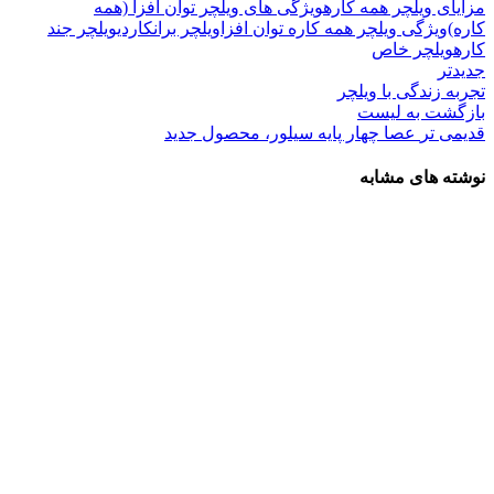
مزایای ویلچر همه کاره
ویژگی های ویلچر توان افزا (همه
کاره)
ویژگی ویلچر همه کاره توان افزا
ویلچر برانکاردی
ویلچر جند
کاره
ویلچر خاص
جدیدتر
تجربه زندگی با ویلچر
بازگشت به لیست
قدیمی تر
عصا چهار پایه سیلور، محصول جدید
نوشته های مشابه