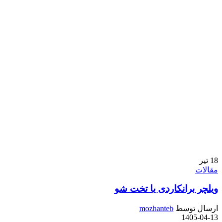
18
تیر
مقالات
ویلچر برانکاردی یا تخت شو
ارسال توسط
mozhanteb
1405-04-13