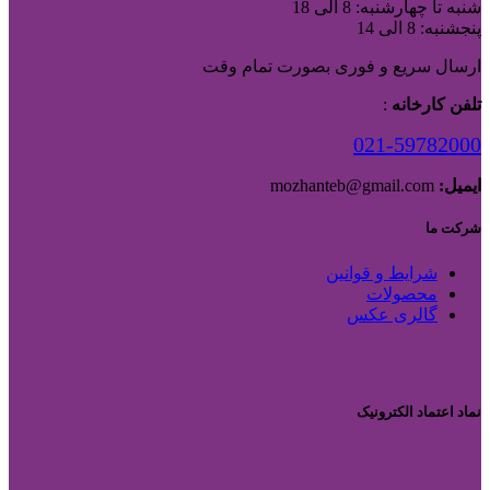
شنبه تا چهارشنبه: 8 الی 18
پنجشنبه: 8 الی 14
ارسال سریع و فوری بصورت تمام وقت
تلفن کارخانه
:
021-59782000
ایمیل:
mozhanteb@gmail.com
شرکت ما
شرایط و قوانین
محصولات
گالری عکس
نماد اعتماد الکترونیک