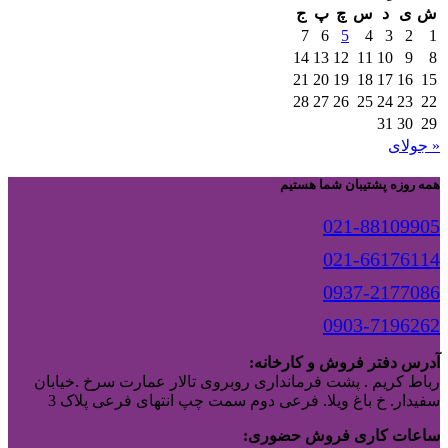
ش
ی
د
س
چ
پ
ج
7
6
5
4
3
2
1
14
13
12
11
10
9
8
21
20
19
18
17
16
15
28
27
26
25
24
23
22
31
30
29
« جولای
همه روزه پشتیبان شما هستیم
021-88109905
021-66176114
0937-2177086
0903-7196262
آدرس دفتر فروش و کارخانه:
رباط کریم . پشت فرمانداری روبروی تالار عمارت سرخ .خیابان
سفیدار. خ باغ ویلا. فرعی دوم سمت چپ انتهای فرعی پلاک 3
ساعات کاری فروش حضوری: