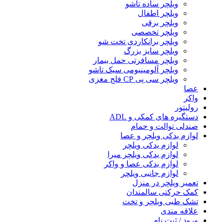
ویلچر ساده تاشو
ویلچر اطفال
ویلچر برقی
ویلچر تخصصی
ویلچر برانکاردی تخت شو
ویلچر سایز بزرگ
ویلچر مسافرتی حمل بیمار
ویلچر آلومینیومی سبک تاشو
ویلچر سی پی CP فلج مغزی
عصا
واکر
رولیتور
دستگیره های کمکی و ADL
صندلی توالت و حمام
لوازم یدکی ویلچر و عصا
لوازم یدکی ویلچر
لوازم یدکی ویلچر میرا
لوازم یدکی عصا و واکر
لوازم جانبی ویلچر
تعمیر ویلچر در منزل
کمک حرکتی سالمندان
تشک طبی ویلچر و تخت
علاقه مندی
ورود / ثبت نام