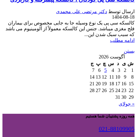
ارسال توسط
دکتر مرتضی علی محمدی
1404-08-18
کالسکه سی پی یک نوع وسیله جا به جایی مخصوص برای بیماران
فلج مغزی میباشد. جنس این کالسکه معمولاً از آلومینیوم می باشد
که سبب سبک شدن این...
ادامه مطلب
بستن
آگوست 2026
ش
ی
د
س
چ
پ
ج
7
6
5
4
3
2
1
14
13
12
11
10
9
8
21
20
19
18
17
16
15
28
27
26
25
24
23
22
31
30
29
« جولای
همه روزه پشتیبان شما هستیم
021-88109905