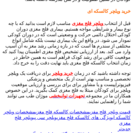
خرید ویلچر کالسکه ای
قبل از انتخاب
ویلچر فلج مغزی
مناسب لازم است بدانید که با چه
نوع بیمار و شرایطی مواجه هستیم. بیماری فلج مغزی دوران
کودکی اختلال دائمی حرکت و وضعیتی است که در دوران کودکی
نمودار می شود. در واقع این یک بیماری نیست بلکه شامل انواع
مختلفی از سندرم ها است که در بازه زمانی رشد مغز به آن آسیب
وارد می کند. بعد از ارزیابی تشخیص فلج مغزی اطمینان پیدا کنید که
موقعیت کافی برای رشد کودک فراهم است به همین خاطر در
زمان انتخاب کالسکه فلج مغزی باید نهایت دقت را به خرج داد.
توجه داشته باشید که در زمان
خرید ویلچر
برای دریافت یک ویلچر
تخصصی و مناسب بهتر است از یک متخصص و پزشکی
فیزیوتراپیست و یا مشاور برای برای بررسی و ارزیابی موقعیت
ویلچر برای کودکان مبتلا به فلج مغزی کمک بگیرید. در این خصوص
همکاران ما در مجموعه
تجهیزات توانبخشی
موژان طب می توانند
شما را راهنمایی نمایند.
قیمت ویلچر فلج مفزی
مشخصات کالسکه فلج مغزی
مشخصات ویلچر
کالسکه ای
ویژگی های کالسکه فلج مغزی
ویلچر سی پی
ویلچر فلج
مغزی
جدیدتر