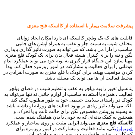
پیشرفت سلامت بیمار با استفاده از کالسکه فلج مغزی
قابلیت های که یک ویلچر کالسکه ای دارد امکان ایجاد زوایای
مختلف شیب به سمت جلو و عقب به همراه آپشن های جانبی
مناسب را دارا می باشد. که می تواند به صورت تاثیر گذاری پایداری
لگن و تنه را برای کنترل هسته فعال بدن برای یک کودک فلج مغزی
مهیا سازد. این جایگاه قرار گیری به نوبه خود می تواند عملکرد اندام
فوقانی را برای فعالیت و مشارکت در امور روزمره فعال کند. پیدا
کردن موقعیت بهینه، برای کودک با فلج مغزی به صورت انفرادی در
محیط فعالیت آن ها می تواند یک مسئله باشد.
پتانسیل تغییر زاویه ویلچر به عقب و تنظیم شیب در فضای ویلچر
فعالیت ، همراه با استفاده مناسب از لوازم جانبی نه تنها می‌تواند به
کودک در راستای سلامت جسمی خود به طور مطلوب کمک کند
بلکه می‌تواند تاثیر زیادی بر بهبود فعالیت‌های روزانه او داشته باشد.
به وسیله پوزیشن مخصوص لگن برای حالت ثابت و یا تحرک، و
همچنین به کمک بدنه‌ای که به خوبی با بدن هماهنگ شده است،
کالسکه فلج مغزی
می‌تواند اثراتی مثبت بر روی ساختار و عملکرد
فیزیولوژی
کی، مانند فعالیت و مشارکت در امور روزمره برای
کودکان در سنین طفولیت و در سن مدرسه داشته باشد.