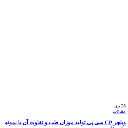
26
دی
مقالات
ویلچر CP سی پی تولید موژان طب و تفاوت آن با نمونه