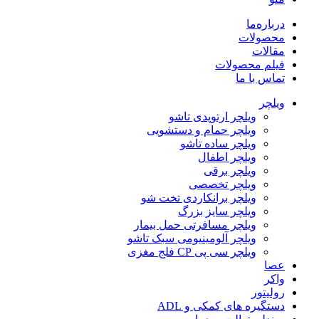
درباره‌ما
محصولات
مقالات
فیلم محصولات
تماس با ما
ویلچر
ویلچر ارتوپدی تاشو
ویلچر حمام و دستشویی
ویلچر ساده تاشو
ویلچر اطفال
ویلچر برقی
ویلچر تخصصی
ویلچر برانکاردی تخت شو
ویلچر سایز بزرگ
ویلچر مسافرتی حمل بیمار
ویلچر آلومینیومی سبک تاشو
ویلچر سی پی CP فلج مغزی
عصا
واکر
رولیتور
دستگیره های کمکی و ADL