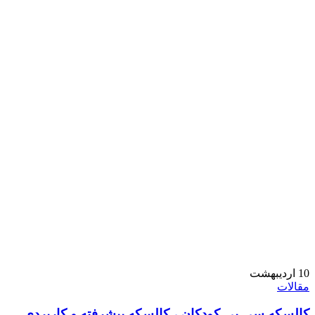
10
اردیبهشت
مقالات
کالسکه سی پی کودکان ، کالسکه پیشرفته و کاربردی