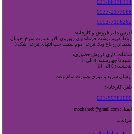
021-66176114
0937-2177086
0903-7196262
آدرس دفتر فروش و کارخانه:
رباط کریم . پشت فرمانداری روبروی تالار عمارت سرخ .خیابان
سفیدار. خ باغ ویلا. فرعی دوم سمت چپ انتهای فرعی پلاک 3
ساعات کاری فروش حضوری:
شنبه تا چهارشنبه: 8 الی 18
پنجشنبه: 8 الی 14
ارسال سریع و فوری بصورت تمام وقت
تلفن کارخانه
:
021-59782000
ایمیل:
mozhanteb@gmail.com
شرکت ما
شرایط و قوانین