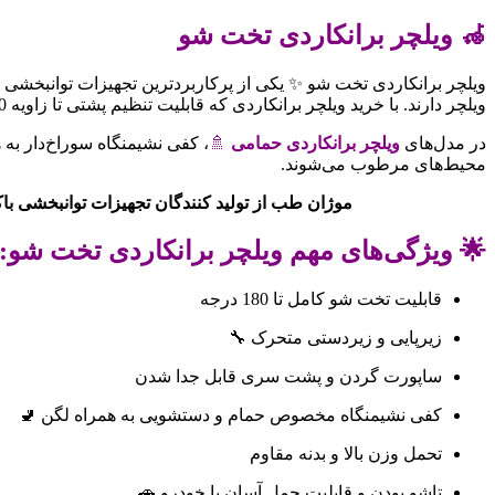
🦽 ویلچر برانکاردی تخت شو
ویلچر برانکاردی تخت شو ✨ یکی از پرکاربردترین تجهیزات توانبخشی 
ویلچر دارند. با خرید ویلچر برانکاردی که قابلیت تنظیم پشتی تا زاویه 180 درجه 🔄 و زیرپایی برانکاردی همراه با ساپورت ساق پا، شرایطی ایده‌آل برای راحتی و استراحت بیمار فراهم می‌کند.
در مدل‌های
ویلچر برانکاردی حمامی
🚿
، کفی نشیمنگاه سوراخ‌دار به 
محیط‌های مرطوب می‌شوند.
موژان طب از تولید کنندگان تجهیزات توانبخشی با
🌟 ویژگی‌های مهم ویلچر برانکاردی تخت شو:
قابلیت تخت شو کامل تا 180 درجه
زیرپایی و زیردستی متحرک 🔧
ساپورت گردن و پشت سری قابل جدا شدن
کفی نشیمنگاه مخصوص حمام و دستشویی به همراه لگن 🚽
تحمل وزن بالا و بدنه مقاوم
تاشو بودن و قابلیت حمل آسان با خودرو 🚗