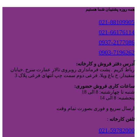
همه روزه پشتیبان شما هستیم
021-88109905
021-66176114
0937-2177086
0903-7196262
آدرس دفتر فروش و کارخانه:
رباط کریم . پشت فرمانداری روبروی تالار عمارت سرخ .خیابان
سفیدار. خ باغ ویلا. فرعی دوم سمت چپ انتهای فرعی پلاک 3
ساعات کاری فروش حضوری:
شنبه تا چهارشنبه: 8 الی 18
پنجشنبه: 8 الی 14
ارسال سریع و فوری بصورت تمام وقت
تلفن کارخانه
:
021-59782000