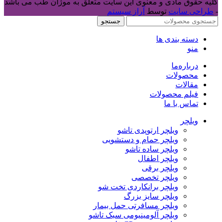
کلیه حقوق مادی و معنوی این سایت متعلق به موژان طب می باشد
-
طراحی سایت
توسط
آراز سیستم
جستجو
دسته بندی ها
منو
درباره‌ما
محصولات
مقالات
فیلم محصولات
تماس با ما
ویلچر
ویلچر ارتوپدی تاشو
ویلچر حمام و دستشویی
ویلچر ساده تاشو
ویلچر اطفال
ویلچر برقی
ویلچر تخصصی
ویلچر برانکاردی تخت شو
ویلچر سایز بزرگ
ویلچر مسافرتی حمل بیمار
ویلچر آلومینیومی سبک تاشو