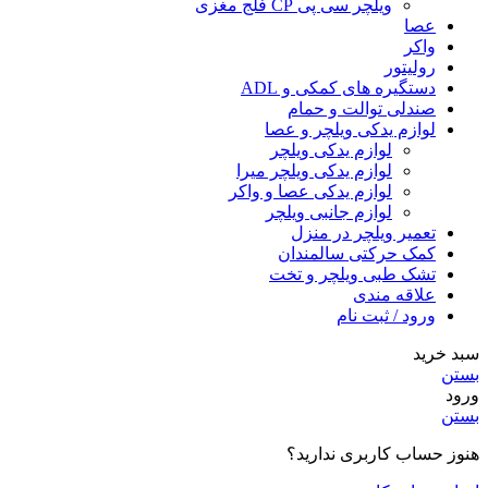
ویلچر سی پی CP فلج مغزی
عصا
واکر
رولیتور
دستگیره های کمکی و ADL
صندلی توالت و حمام
لوازم یدکی ویلچر و عصا
لوازم یدکی ویلچر
لوازم یدکی ویلچر میرا
لوازم یدکی عصا و واکر
لوازم جانبی ویلچر
تعمیر ویلچر در منزل
کمک حرکتی سالمندان
تشک طبی ویلچر و تخت
علاقه مندی
ورود / ثبت نام
سبد خرید
بستن
ورود
بستن
هنوز حساب کاربری ندارید؟