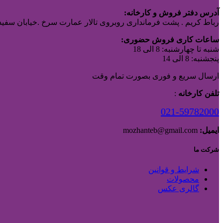
آدرس دفتر فروش و کارخانه:
رباط کریم . پشت فرمانداری روبروی تالار عمارت سرخ .خیابان سفیدا
ساعات کاری فروش حضوری:
شنبه تا چهارشنبه: 8 الی 18
پنجشنبه: 8 الی 14
ارسال سریع و فوری بصورت تمام وقت
تلفن کارخانه
:
021-59782000
ایمیل:
mozhanteb@gmail.com
شرکت ما
شرایط و قوانین
محصولات
گالری عکس