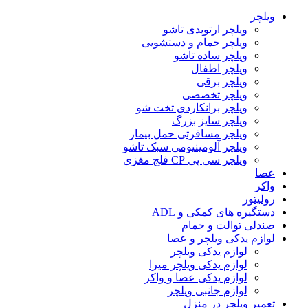
ویلچر
ویلچر ارتوپدی تاشو
ویلچر حمام و دستشویی
ویلچر ساده تاشو
ویلچر اطفال
ویلچر برقی
ویلچر تخصصی
ویلچر برانکاردی تخت شو
ویلچر سایز بزرگ
ویلچر مسافرتی حمل بیمار
ویلچر آلومینیومی سبک تاشو
ویلچر سی پی CP فلج مغزی
عصا
واکر
رولیتور
دستگیره های کمکی و ADL
صندلی توالت و حمام
لوازم یدکی ویلچر و عصا
لوازم یدکی ویلچر
لوازم یدکی ویلچر میرا
لوازم یدکی عصا و واکر
لوازم جانبی ویلچر
تعمیر ویلچر در منزل