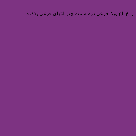
ر. خ باغ ویلا. فرعی دوم سمت چپ انتهای فرعی پلاک 3