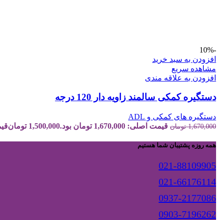
-10%
افزودن به سبد خرید
مشاهده سریع
افزودن به علاقه مندی
دستگیره کمکی سالمند زاویه دار 120 درجه
دستگیره های کمکی و ADL
قیمت اصلی: 1,670,000 تومان بود.
1,500,000
تومان
قیمت ف
1,670,000
تومان
همه روزه پشتیبان شما هستیم
021-88109905
021-66176114
0937-2177086
0903-7196262