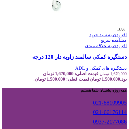
-10%
افزودن به سبد خرید
مشاهده سریع
افزودن به علاقه مندی
دستگیره کمکی سالمند زاویه دار 120 درجه
دستگیره های کمکی و ADL
قیمت اصلی: 1,670,000 تومان
1,670,000
تومان
بود.
1,500,000
تومان
قیمت فعلی: 1,500,000 تومان.
همه روزه پشتیبان شما هستیم
021-88109905
021-66176114
0937-2177086