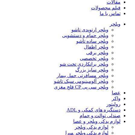
مقالات
فیلم محصولات
تماس با ما
ویلچر
ویلچر ارتوپدی تاشو
ویلچر حمام و دستشویی
ویلچر ساده تاشو
ویلچر اطفال
ویلچر برقی
ویلچر تخصصی
ویلچر برانکاردی تخت شو
ویلچر سایز بزرگ
ویلچر مسافرتی حمل بیمار
ویلچر آلومینیومی سبک تاشو
ویلچر سی پی CP فلج مغزی
عصا
واکر
رولیتور
دستگیره های کمکی و ADL
صندلی توالت و حمام
لوازم یدکی ویلچر و عصا
لوازم یدکی ویلچر
لوازم یدکی ویلچر میرا