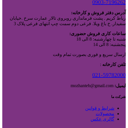
0903-7196262
آدرس دفتر فروش و کارخانه:
رباط کریم . پشت فرمانداری روبروی تالار عمارت سرخ .خیابان
سفیدار. خ باغ ویلا. فرعی دوم سمت چپ انتهای فرعی پلاک 3
ساعات کاری فروش حضوری:
شنبه تا چهارشنبه: 8 الی 18
پنجشنبه: 8 الی 14
ارسال سریع و فوری بصورت تمام وقت
تلفن کارخانه
:
021-59782000
ایمیل:
mozhanteb@gmail.com
شرکت ما
شرایط و قوانین
محصولات
گالری عکس