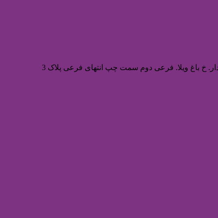
ر. خ باغ ویلا. فرعی دوم سمت چپ انتهای فرعی پلاک 3