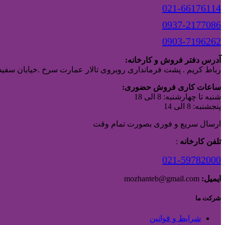
021-66176114
0937-2177086
0903-7196262
آدرس دفتر فروش و کارخانه:
رباط کریم . پشت فرمانداری روبروی تالار عمارت سرخ .خیابان سفیدا
ساعات کاری فروش حضوری:
شنبه تا چهارشنبه: 8 الی 18
پنجشنبه: 8 الی 14
ارسال سریع و فوری بصورت تمام وقت
تلفن کارخانه
:
021-59782000
ایمیل:
mozhanteb@gmail.com
شرکت ما
شرایط و قوانین