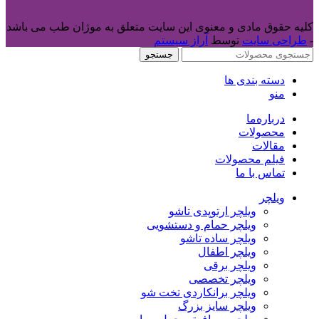
کلیه حقوق مادی و معنوی این سایت متعلق به موژان طب می باشد
-
طراحی سایت
توسط
آراز سیستم
جستجو
دسته بندی ها
منو
درباره‌ما
محصولات
مقالات
فیلم محصولات
تماس با ما
ویلچر
ویلچر ارتوپدی تاشو
ویلچر حمام و دستشویی
ویلچر ساده تاشو
ویلچر اطفال
ویلچر برقی
ویلچر تخصصی
ویلچر برانکاردی تخت شو
ویلچر سایز بزرگ