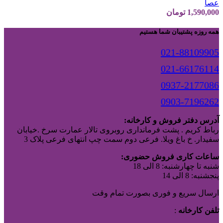
عصا
1,590,000
تومان
همه روزه پشتیبان شما هستیم
021-88109905
021-66176114
0937-2177086
0903-7196262
آدرس دفتر فروش و کارخانه:
رباط کریم . پشت فرمانداری روبروی تالار عمارت سرخ .خیابان
سفیدار. خ باغ ویلا. فرعی دوم سمت چپ انتهای فرعی پلاک 3
ساعات کاری فروش حضوری:
شنبه تا چهارشنبه: 8 الی 18
پنجشنبه: 8 الی 14
ارسال سریع و فوری بصورت تمام وقت
تلفن کارخانه
: