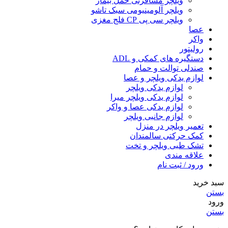
ویلچر مسافرتی حمل بیمار
ویلچر آلومینیومی سبک تاشو
ویلچر سی پی CP فلج مغزی
عصا
واکر
رولیتور
دستگیره های کمکی و ADL
صندلی توالت و حمام
لوازم یدکی ویلچر و عصا
لوازم یدکی ویلچر
لوازم یدکی ویلچر میرا
لوازم یدکی عصا و واکر
لوازم جانبی ویلچر
تعمیر ویلچر در منزل
کمک حرکتی سالمندان
تشک طبی ویلچر و تخت
علاقه مندی
ورود / ثبت نام
سبد خرید
بستن
ورود
بستن