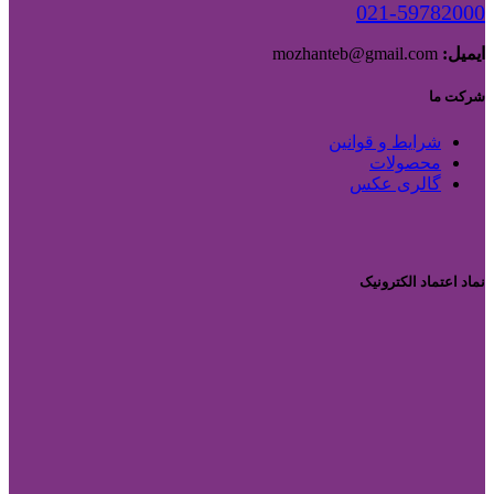
021-59782000
ایمیل:
mozhanteb@gmail.com
شرکت ما
شرایط و قوانین
محصولات
گالری عکس
نماد اعتماد الکترونیک