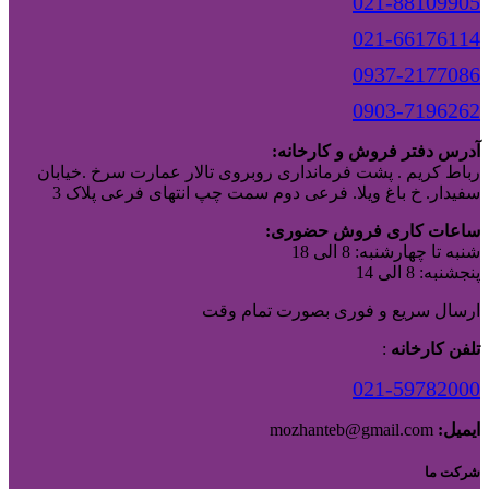
021-88109905
021-66176114
0937-2177086
0903-7196262
آدرس دفتر فروش و کارخانه:
رباط کریم . پشت فرمانداری روبروی تالار عمارت سرخ .خیابان
سفیدار. خ باغ ویلا. فرعی دوم سمت چپ انتهای فرعی پلاک 3
ساعات کاری فروش حضوری:
شنبه تا چهارشنبه: 8 الی 18
پنجشنبه: 8 الی 14
ارسال سریع و فوری بصورت تمام وقت
تلفن کارخانه
:
021-59782000
ایمیل:
mozhanteb@gmail.com
شرکت ما