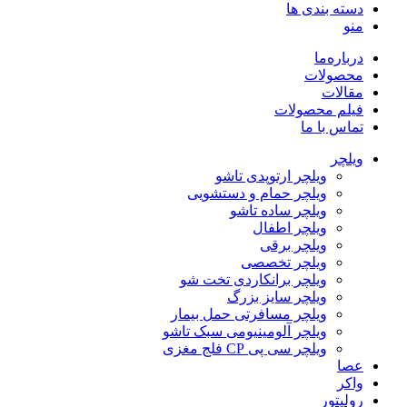
دسته بندی ها
منو
درباره‌ما
محصولات
مقالات
فیلم محصولات
تماس با ما
ویلچر
ویلچر ارتوپدی تاشو
ویلچر حمام و دستشویی
ویلچر ساده تاشو
ویلچر اطفال
ویلچر برقی
ویلچر تخصصی
ویلچر برانکاردی تخت شو
ویلچر سایز بزرگ
ویلچر مسافرتی حمل بیمار
ویلچر آلومینیومی سبک تاشو
ویلچر سی پی CP فلج مغزی
عصا
واکر
رولیتور