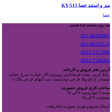
میز و استند عصا KY-515
عصا
همه روزه پشتیبان شما هستیم
021-88109905
021-66176114
0937-2177086
0903-7196262
آدرس دفتر فروش و کارخانه:
رباط کریم . پشت فرمانداری روبروی تالار عمارت سرخ .خیابان
سفیدار. خ باغ ویلا. فرعی دوم سمت چپ انتهای فرعی پلاک 3
ساعات کاری فروش حضوری:
شنبه تا چهارشنبه: 8 الی 18
پنجشنبه: 8 الی 14
ارسال سریع و فوری بصورت تمام وقت