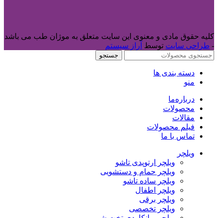
کلیه حقوق مادی و معنوی این سایت متعلق به موژان طب می باشد
-
طراحی سایت
توسط
آراز سیستم
جستجو
دسته بندی ها
منو
درباره‌ما
محصولات
مقالات
فیلم محصولات
تماس با ما
ویلچر
ویلچر ارتوپدی تاشو
ویلچر حمام و دستشویی
ویلچر ساده تاشو
ویلچر اطفال
ویلچر برقی
ویلچر تخصصی
ویلچر برانکاردی تخت شو