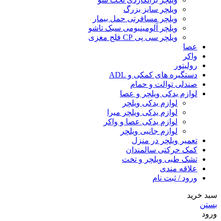
ویلچر سایز بزرگ
ویلچر مسافرتی حمل بیمار
ویلچر آلومینیومی سبک تاشو
ویلچر سی پی CP فلج مغزی
عصا
واکر
رولیتور
دستگیره های کمکی و ADL
صندلی توالت و حمام
لوازم یدکی ویلچر و عصا
لوازم یدکی ویلچر
لوازم یدکی ویلچر میرا
لوازم یدکی عصا و واکر
لوازم جانبی ویلچر
تعمیر ویلچر در منزل
کمک حرکتی سالمندان
تشک طبی ویلچر و تخت
علاقه مندی
ورود / ثبت نام
سبد خرید
بستن
ورود