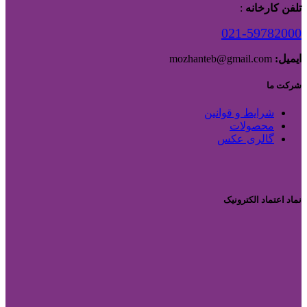
تلفن کارخانه
:
021-59782000
ایمیل:
mozhanteb@gmail.com
شرکت ما
شرایط و قوانین
محصولات
گالری عکس
نماد اعتماد الکترونیک