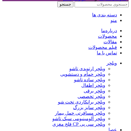
جستجو
دسته بندی ها
منو
درباره‌ما
محصولات
مقالات
فیلم محصولات
تماس با ما
ویلچر
ویلچر ارتوپدی تاشو
ویلچر حمام و دستشویی
ویلچر ساده تاشو
ویلچر اطفال
ویلچر برقی
ویلچر تخصصی
ویلچر برانکاردی تخت شو
ویلچر سایز بزرگ
ویلچر مسافرتی حمل بیمار
ویلچر آلومینیومی سبک تاشو
ویلچر سی پی CP فلج مغزی
عصا