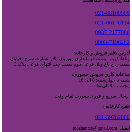
همه روزه پشتیبان شما هستیم
021-88109905
021-66176114
0937-2177086
0903-7196262
آدرس دفتر فروش و کارخانه:
رباط کریم . پشت فرمانداری روبروی تالار عمارت سرخ .خیابان
سفیدار. خ باغ ویلا. فرعی دوم سمت چپ انتهای فرعی پلاک 3
ساعات کاری فروش حضوری:
شنبه تا چهارشنبه: 8 الی 18
پنجشنبه: 8 الی 14
ارسال سریع و فوری بصورت تمام وقت
تلفن کارخانه
:
021-59782000
ایمیل:
mozhanteb@gmail.com