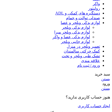
واکر
رولیتور
دستگیره های کمکی و ADL
صندلی توالت و حمام
لوازم یدکی ویلچر و عصا
لوازم یدکی ویلچر
لوازم یدکی ویلچر میرا
لوازم یدکی عصا و واکر
لوازم جانبی ویلچر
تعمیر ویلچر در منزل
کمک حرکتی سالمندان
تشک طبی ویلچر و تخت
علاقه مندی
ورود / ثبت نام
سبد خرید
بستن
ورود
بستن
هنوز حساب کاربری ندارید؟
ایجاد حساب کاربری