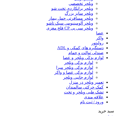
ویلچر تخصصی
ویلچر برانکاردی تخت شو
ویلچر سایز بزرگ
ویلچر مسافرتی حمل بیمار
ویلچر آلومینیومی سبک تاشو
ویلچر سی پی CP فلج مغزی
عصا
واکر
رولیتور
دستگیره های کمکی و ADL
صندلی توالت و حمام
لوازم یدکی ویلچر و عصا
لوازم یدکی ویلچر
لوازم یدکی ویلچر میرا
لوازم یدکی عصا و واکر
لوازم جانبی ویلچر
تعمیر ویلچر در منزل
کمک حرکتی سالمندان
تشک طبی ویلچر و تخت
علاقه مندی
ورود / ثبت نام
سبد خرید
بستن