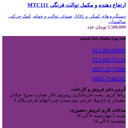
ارتفاع دهنده و مکمل توالت فرنگی MTC111
دستگیره های کمکی و ADL
,
صندلی توالت و حمام
,
کمک حرکتی
سالمندان
2,500,000
تومان
عدد
همه روزه پشتیبان شما هستیم
021-88109905
021-66176114
0937-2177086
0903-7196262
آدرس دفتر فروش و کارخانه:
رباط کریم . پشت فرمانداری روبروی تالار عمارت سرخ .خیابان
سفیدار. خ باغ ویلا. فرعی دوم سمت چپ انتهای فرعی پلاک 3
ساعات کاری فروش حضوری:
شنبه تا چهارشنبه: 8 الی 18
پنجشنبه: 8 الی 14