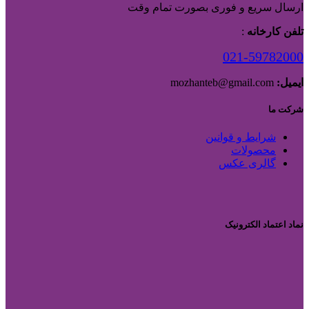
ارسال سریع و فوری بصورت تمام وقت
تلفن کارخانه
:
021-59782000
ایمیل:
mozhanteb@gmail.com
شرکت ما
شرایط و قوانین
محصولات
گالری عکس
نماد اعتماد الکترونیک