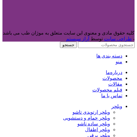
کلیه حقوق مادی و معنوی این سایت متعلق به موژان طب می باشد
-
طراحی سایت
توسط
آراز سیستم
جستجو
دسته بندی ها
منو
درباره‌ما
محصولات
مقالات
فیلم محصولات
تماس با ما
ویلچر
ویلچر ارتوپدی تاشو
ویلچر حمام و دستشویی
ویلچر ساده تاشو
ویلچر اطفال
ویلچر برقی