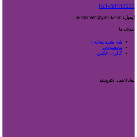
021-59782000
ایمیل:
mozhanteb@gmail.com
شرکت ما
شرایط و قوانین
محصولات
گالری عکس
نماد اعتماد الکترونیک