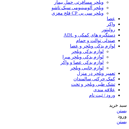
ویلچر مسافرتی حمل بیمار
ویلچر آلومینیومی سبک تاشو
ویلچر سی پی CP فلج مغزی
عصا
واکر
رولیتور
دستگیره های کمکی و ADL
صندلی توالت و حمام
لوازم یدکی ویلچر و عصا
لوازم یدکی ویلچر
لوازم یدکی ویلچر میرا
لوازم یدکی عصا و واکر
لوازم جانبی ویلچر
تعمیر ویلچر در منزل
کمک حرکتی سالمندان
تشک طبی ویلچر و تخت
علاقه مندی
ورود / ثبت نام
سبد خرید
بستن
ورود
بستن