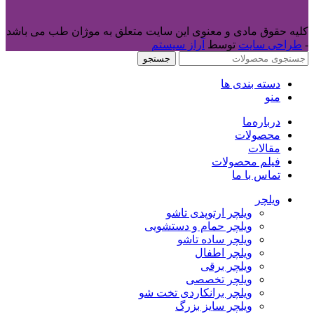
کلیه حقوق مادی و معنوی این سایت متعلق به موژان طب می باشد
-
طراحی سایت
توسط
آراز سیستم
جستجو
دسته بندی ها
منو
درباره‌ما
محصولات
مقالات
فیلم محصولات
تماس با ما
ویلچر
ویلچر ارتوپدی تاشو
ویلچر حمام و دستشویی
ویلچر ساده تاشو
ویلچر اطفال
ویلچر برقی
ویلچر تخصصی
ویلچر برانکاردی تخت شو
ویلچر سایز بزرگ