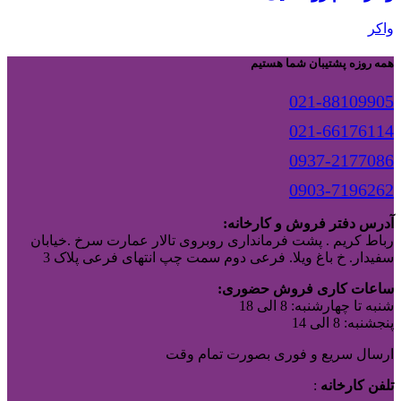
واکر
همه روزه پشتیبان شما هستیم
021-88109905
021-66176114
0937-2177086
0903-7196262
آدرس دفتر فروش و کارخانه:
رباط کریم . پشت فرمانداری روبروی تالار عمارت سرخ .خیابان
سفیدار. خ باغ ویلا. فرعی دوم سمت چپ انتهای فرعی پلاک 3
ساعات کاری فروش حضوری:
شنبه تا چهارشنبه: 8 الی 18
پنجشنبه: 8 الی 14
ارسال سریع و فوری بصورت تمام وقت
تلفن کارخانه
: