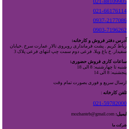
021-88109905
021-66176114
0937-2177086
0903-7196262
آدرس دفتر فروش و کارخانه:
رباط کریم . پشت فرمانداری روبروی تالار عمارت سرخ .خیابان
سفیدار. خ باغ ویلا. فرعی دوم سمت چپ انتهای فرعی پلاک 3
ساعات کاری فروش حضوری:
شنبه تا چهارشنبه: 8 الی 18
پنجشنبه: 8 الی 14
ارسال سریع و فوری بصورت تمام وقت
تلفن کارخانه
:
021-59782000
ایمیل:
mozhanteb@gmail.com
شرکت ما