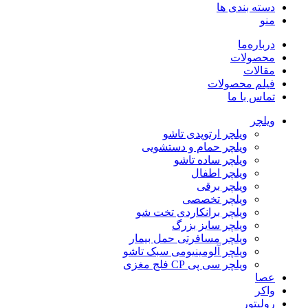
دسته بندی ها
منو
درباره‌ما
محصولات
مقالات
فیلم محصولات
تماس با ما
ویلچر
ویلچر ارتوپدی تاشو
ویلچر حمام و دستشویی
ویلچر ساده تاشو
ویلچر اطفال
ویلچر برقی
ویلچر تخصصی
ویلچر برانکاردی تخت شو
ویلچر سایز بزرگ
ویلچر مسافرتی حمل بیمار
ویلچر آلومینیومی سبک تاشو
ویلچر سی پی CP فلج مغزی
عصا
واکر
رولیتور