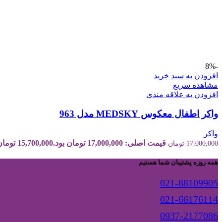
-8%
افزودن به سبد خرید
مشاهده سریع
افزودن به علاقه مندی
واکر اطفال معکوس MEDSKY مدل 963
واکر
قیمت اصلی: 17,000,000 تومان بود.
15,700,000
تومان
17,000,000
تومان
همه روزه پشتیبان شما هستیم
021-88109905
021-66176114
0937-2177086