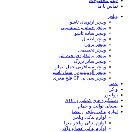
فیلم محصولات
تماس با ما
ویلچر
ویلچر ارتوپدی تاشو
ویلچر حمام و دستشویی
ویلچر ساده تاشو
ویلچر اطفال
ویلچر برقی
ویلچر تخصصی
ویلچر برانکاردی تخت شو
ویلچر سایز بزرگ
ویلچر مسافرتی حمل بیمار
ویلچر آلومینیومی سبک تاشو
ویلچر سی پی CP فلج مغزی
عصا
واکر
رولیتور
دستگیره های کمکی و ADL
صندلی توالت و حمام
لوازم یدکی ویلچر و عصا
لوازم یدکی ویلچر
لوازم یدکی ویلچر میرا
لوازم یدکی عصا و واکر