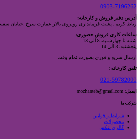
0903-7196262
آدرس دفتر فروش و کارخانه:
رباط کریم . پشت فرمانداری روبروی تالار عمارت سرخ .خیابان سفیدا
ساعات کاری فروش حضوری:
شنبه تا چهارشنبه: 8 الی 18
پنجشنبه: 8 الی 14
ارسال سریع و فوری بصورت تمام وقت
تلفن کارخانه
:
021-59782000
ایمیل:
mozhanteb@gmail.com
شرکت ما
شرایط و قوانین
محصولات
گالری عکس