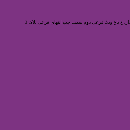
ر. خ باغ ویلا. فرعی دوم سمت چپ انتهای فرعی پلاک 3