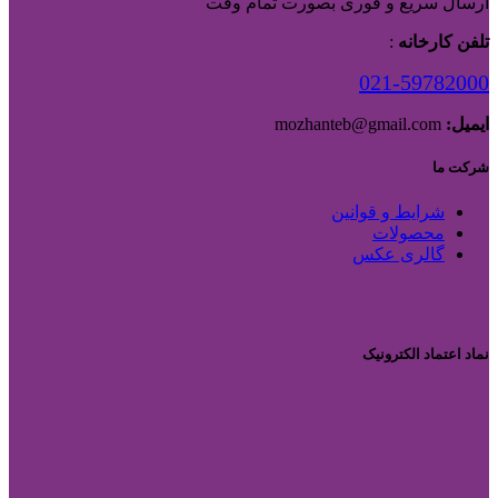
ارسال سریع و فوری بصورت تمام وقت
تلفن کارخانه
:
021-59782000
ایمیل:
mozhanteb@gmail.com
شرکت ما
شرایط و قوانین
محصولات
گالری عکس
نماد اعتماد الکترونیک