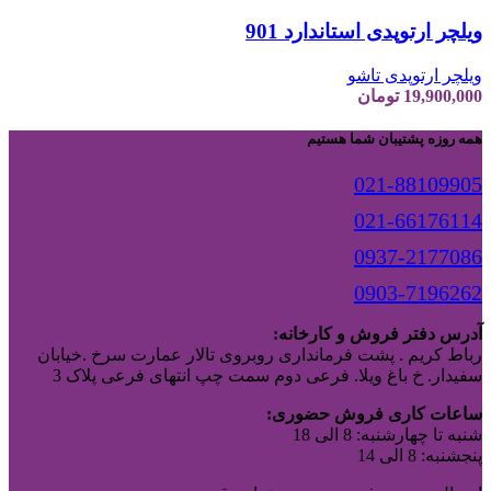
ویلچر ارتوپدی استاندارد 901
ویلچر ارتوپدی تاشو
19,900,000
تومان
همه روزه پشتیبان شما هستیم
021-88109905
021-66176114
0937-2177086
0903-7196262
آدرس دفتر فروش و کارخانه:
رباط کریم . پشت فرمانداری روبروی تالار عمارت سرخ .خیابان
سفیدار. خ باغ ویلا. فرعی دوم سمت چپ انتهای فرعی پلاک 3
ساعات کاری فروش حضوری:
شنبه تا چهارشنبه: 8 الی 18
پنجشنبه: 8 الی 14