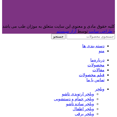
کلیه حقوق مادی و معنوی این سایت متعلق به موژان طب می باشد
-
طراحی سایت
توسط
آراز سیستم
جستجو
دسته بندی ها
منو
درباره‌ما
محصولات
مقالات
فیلم محصولات
تماس با ما
ویلچر
ویلچر ارتوپدی تاشو
ویلچر حمام و دستشویی
ویلچر ساده تاشو
ویلچر اطفال
ویلچر برقی