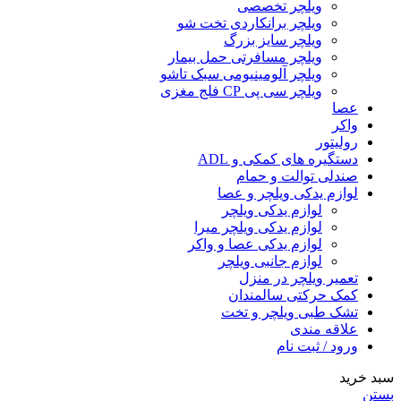
ویلچر تخصصی
ویلچر برانکاردی تخت شو
ویلچر سایز بزرگ
ویلچر مسافرتی حمل بیمار
ویلچر آلومینیومی سبک تاشو
ویلچر سی پی CP فلج مغزی
عصا
واکر
رولیتور
دستگیره های کمکی و ADL
صندلی توالت و حمام
لوازم یدکی ویلچر و عصا
لوازم یدکی ویلچر
لوازم یدکی ویلچر میرا
لوازم یدکی عصا و واکر
لوازم جانبی ویلچر
تعمیر ویلچر در منزل
کمک حرکتی سالمندان
تشک طبی ویلچر و تخت
علاقه مندی
ورود / ثبت نام
سبد خرید
بستن