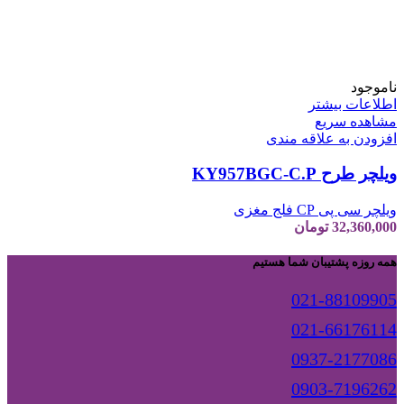
ناموجود
اطلاعات بیشتر
مشاهده سریع
افزودن به علاقه مندی
ویلچر طرح KY957BGC-C.P
ویلچر سی پی CP فلج مغزی
32,360,000
تومان
همه روزه پشتیبان شما هستیم
021-88109905
021-66176114
0937-2177086
0903-7196262