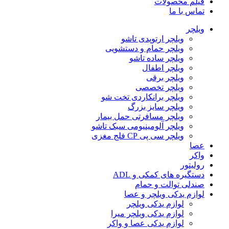
فیلم محصولات
تماس با ما
ویلچر
ویلچر ارتوپدی تاشو
ویلچر حمام و دستشویی
ویلچر ساده تاشو
ویلچر اطفال
ویلچر برقی
ویلچر تخصصی
ویلچر برانکاردی تخت شو
ویلچر سایز بزرگ
ویلچر مسافرتی حمل بیمار
ویلچر آلومینیومی سبک تاشو
ویلچر سی پی CP فلج مغزی
عصا
واکر
رولیتور
دستگیره های کمکی و ADL
صندلی توالت و حمام
لوازم یدکی ویلچر و عصا
لوازم یدکی ویلچر
لوازم یدکی ویلچر میرا
لوازم یدکی عصا و واکر