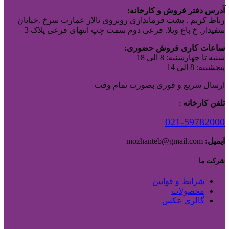
آدرس دفتر فروش و کارخانه:
رباط کریم . پشت فرمانداری روبروی تالار عمارت سرخ .خیابان
سفیدار. خ باغ ویلا. فرعی دوم سمت چپ انتهای فرعی پلاک 3
ساعات کاری فروش حضوری:
شنبه تا چهارشنبه: 8 الی 18
پنجشنبه: 8 الی 14
ارسال سریع و فوری بصورت تمام وقت
تلفن کارخانه
:
021-59782000
ایمیل:
mozhanteb@gmail.com
شرکت ما
شرایط و قوانین
محصولات
گالری عکس