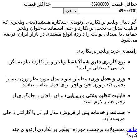
حداقل قیمت
حداكثر قيمت
صافی
اگر دنبال ویلچر برانکاردی ارتوپدی چندکاره هستید (یعنی ویلچری که
قابلیت تبدیل به تخت، برانکارد و حتی استفاده به‌عنوان ویلچر
حمامی یا صندلی توالت را دارد)، انواع متعددی در بازار ایران عرضه
می‌شود.
راهنمای خرید ویلچر برانکاردی
نوع کاربری دقیق شما؟
فقط ویلچر و برانکارد؟ نیاز به لگن
حمامی؟ صندلی توالت؟
وزن و تحمل وزن:
مطمئن شوید مدل مورد نظر وزن شما را
تحمل کند و وزن خود ویلچر برای حمل مناسب باشد.
قابلیت تنظیم پشتی و زیرپایی:
برای راحتی و جلوگیری از
زخم فشار لازم است.
ضمانت و خدمات پس از فروش:
مدل ایرانی با گارانتی داخلی
مزیت دارد.
خانه
/
محصولات برچسب خورده “ویلچر برانکاردی ارتوپدی چند
کاره”