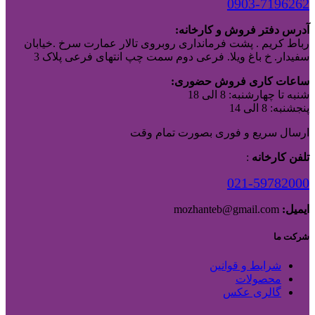
0903-7196262
آدرس دفتر فروش و کارخانه:
رباط کریم . پشت فرمانداری روبروی تالار عمارت سرخ .خیابان
سفیدار. خ باغ ویلا. فرعی دوم سمت چپ انتهای فرعی پلاک 3
ساعات کاری فروش حضوری:
شنبه تا چهارشنبه: 8 الی 18
پنجشنبه: 8 الی 14
ارسال سریع و فوری بصورت تمام وقت
تلفن کارخانه
:
021-59782000
ایمیل:
mozhanteb@gmail.com
شرکت ما
شرایط و قوانین
محصولات
گالری عکس