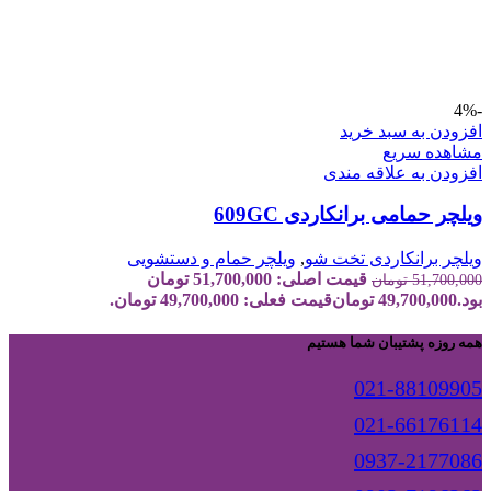
-4%
افزودن به سبد خرید
مشاهده سریع
افزودن به علاقه مندی
ویلچر حمامی برانکاردی 609GC
ویلچر برانکاردی تخت شو
,
ویلچر حمام و دستشویی
قیمت اصلی: 51,700,000 تومان
51,700,000
تومان
بود.
49,700,000
تومان
قیمت فعلی: 49,700,000 تومان.
همه روزه پشتیبان شما هستیم
021-88109905
021-66176114
0937-2177086