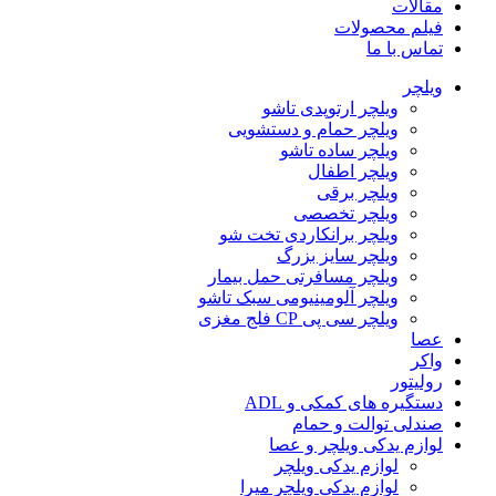
مقالات
فیلم محصولات
تماس با ما
ویلچر
ویلچر ارتوپدی تاشو
ویلچر حمام و دستشویی
ویلچر ساده تاشو
ویلچر اطفال
ویلچر برقی
ویلچر تخصصی
ویلچر برانکاردی تخت شو
ویلچر سایز بزرگ
ویلچر مسافرتی حمل بیمار
ویلچر آلومینیومی سبک تاشو
ویلچر سی پی CP فلج مغزی
عصا
واکر
رولیتور
دستگیره های کمکی و ADL
صندلی توالت و حمام
لوازم یدکی ویلچر و عصا
لوازم یدکی ویلچر
لوازم یدکی ویلچر میرا