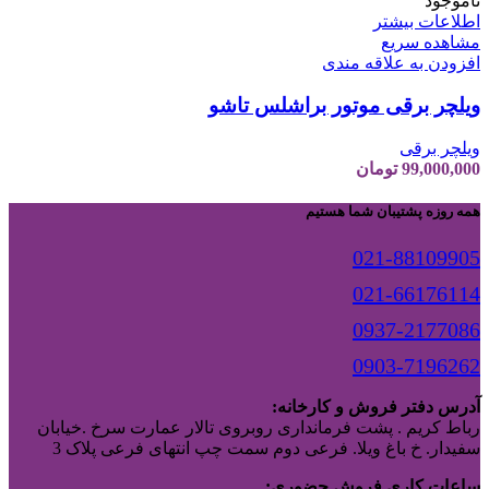
ناموجود
اطلاعات بیشتر
مشاهده سریع
افزودن به علاقه مندی
ویلچر برقی موتور براشلس تاشو
ویلچر برقی
99,000,000
تومان
همه روزه پشتیبان شما هستیم
021-88109905
021-66176114
0937-2177086
0903-7196262
آدرس دفتر فروش و کارخانه:
رباط کریم . پشت فرمانداری روبروی تالار عمارت سرخ .خیابان
سفیدار. خ باغ ویلا. فرعی دوم سمت چپ انتهای فرعی پلاک 3
ساعات کاری فروش حضوری: