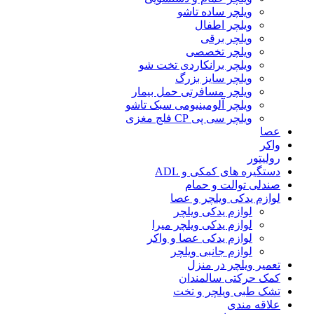
ویلچر ساده تاشو
ویلچر اطفال
ویلچر برقی
ویلچر تخصصی
ویلچر برانکاردی تخت شو
ویلچر سایز بزرگ
ویلچر مسافرتی حمل بیمار
ویلچر آلومینیومی سبک تاشو
ویلچر سی پی CP فلج مغزی
عصا
واکر
رولیتور
دستگیره های کمکی و ADL
صندلی توالت و حمام
لوازم یدکی ویلچر و عصا
لوازم یدکی ویلچر
لوازم یدکی ویلچر میرا
لوازم یدکی عصا و واکر
لوازم جانبی ویلچر
تعمیر ویلچر در منزل
کمک حرکتی سالمندان
تشک طبی ویلچر و تخت
علاقه مندی