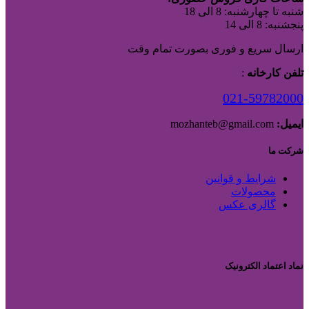
شنبه تا چهارشنبه: 8 الی 18
پنجشنبه: 8 الی 14
ارسال سریع و فوری بصورت تمام وقت
تلفن کارخانه
:
021-59782000
ایمیل:
mozhanteb@gmail.com
شرکت ما
شرایط و قوانین
محصولات
گالری عکس
نماد اعتماد الکترونیک