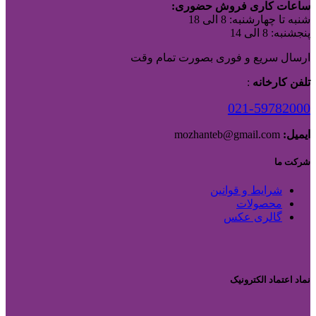
ساعات کاری فروش حضوری:
شنبه تا چهارشنبه: 8 الی 18
پنجشنبه: 8 الی 14
ارسال سریع و فوری بصورت تمام وقت
تلفن کارخانه
:
021-59782000
ایمیل:
mozhanteb@gmail.com
شرکت ما
شرایط و قوانین
محصولات
گالری عکس
نماد اعتماد الکترونیک