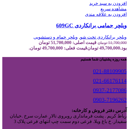
افزودن به سبد خرید
مشاهده سریع
افزودن به علاقه مندی
ویلچر حمامی برانکاردی 609GC
ویلچر برانکاردی تخت شو
,
ویلچر حمام و دستشویی
قیمت اصلی: 51,700,000 تومان
51,700,000
تومان
بود.
49,700,000
تومان
قیمت فعلی: 49,700,000 تومان.
همه روزه پشتیبان شما هستیم
021-88109905
021-66176114
0937-2177086
0903-7196262
آدرس دفتر فروش و کارخانه:
رباط کریم . پشت فرمانداری روبروی تالار عمارت سرخ .خیابان
سفیدار. خ باغ ویلا. فرعی دوم سمت چپ انتهای فرعی پلاک 3