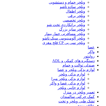
ویلچر حمام و دستشویی
ویلچر ساده تاشو
ویلچر اطفال
ویلچر برقی
ویلچر تخصصی
ویلچر برانکاردی تخت شو
ویلچر سایز بزرگ
ویلچر مسافرتی حمل بیمار
ویلچر آلومینیومی سبک تاشو
ویلچر سی پی CP فلج مغزی
عصا
واکر
رولیتور
دستگیره های کمکی و ADL
صندلی توالت و حمام
لوازم یدکی ویلچر و عصا
لوازم یدکی ویلچر
لوازم یدکی ویلچر میرا
لوازم یدکی عصا و واکر
لوازم جانبی ویلچر
تعمیر ویلچر در منزل
کمک حرکتی سالمندان
تشک طبی ویلچر و تخت
علاقه مندی