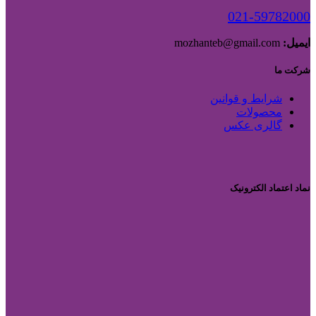
021-59782000
ایمیل:
mozhanteb@gmail.com
شرکت ما
شرایط و قوانین
محصولات
گالری عکس
نماد اعتماد الکترونیک