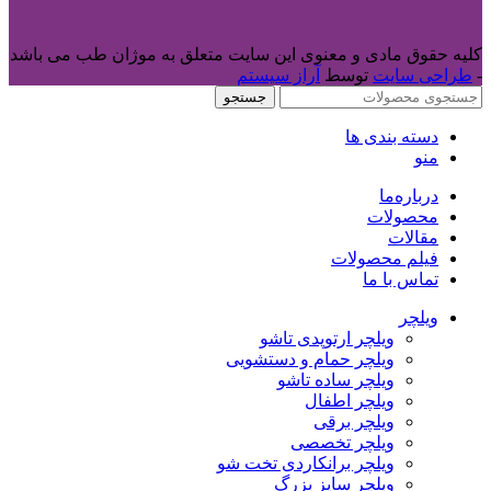
کلیه حقوق مادی و معنوی این سایت متعلق به موژان طب می باشد
-
طراحی سایت
توسط
آراز سیستم
جستجو
دسته بندی ها
منو
درباره‌ما
محصولات
مقالات
فیلم محصولات
تماس با ما
ویلچر
ویلچر ارتوپدی تاشو
ویلچر حمام و دستشویی
ویلچر ساده تاشو
ویلچر اطفال
ویلچر برقی
ویلچر تخصصی
ویلچر برانکاردی تخت شو
ویلچر سایز بزرگ