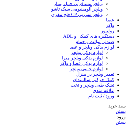
ویلچر مسافرتی حمل بیمار
ویلچر آلومینیومی سبک تاشو
ویلچر سی پی CP فلج مغزی
عصا
واکر
رولیتور
دستگیره های کمکی و ADL
صندلی توالت و حمام
لوازم یدکی ویلچر و عصا
لوازم یدکی ویلچر
لوازم یدکی ویلچر میرا
لوازم یدکی عصا و واکر
لوازم جانبی ویلچر
تعمیر ویلچر در منزل
کمک حرکتی سالمندان
تشک طبی ویلچر و تخت
علاقه مندی
ورود / ثبت نام
سبد خرید
بستن
ورود
بستن