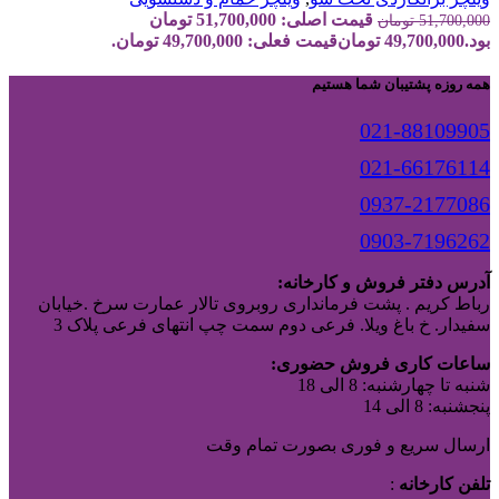
قیمت اصلی: 51,700,000 تومان
51,700,000
تومان
بود.
49,700,000
تومان
قیمت فعلی: 49,700,000 تومان.
همه روزه پشتیبان شما هستیم
021-88109905
021-66176114
0937-2177086
0903-7196262
آدرس دفتر فروش و کارخانه:
رباط کریم . پشت فرمانداری روبروی تالار عمارت سرخ .خیابان
سفیدار. خ باغ ویلا. فرعی دوم سمت چپ انتهای فرعی پلاک 3
ساعات کاری فروش حضوری:
شنبه تا چهارشنبه: 8 الی 18
پنجشنبه: 8 الی 14
ارسال سریع و فوری بصورت تمام وقت
تلفن کارخانه
: