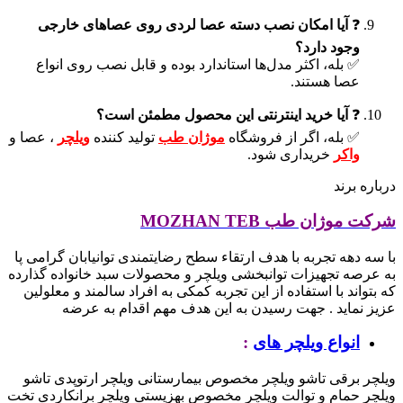
❓
آیا امکان نصب دسته عصا لردی روی عصاهای خارجی
وجود دارد؟
✅ بله، اکثر مدل‌ها استاندارد بوده و قابل نصب روی انواع
عصا هستند.
❓
آیا خرید اینترنتی این محصول مطمئن است؟
✅ بله، اگر از فروشگاه
موژان طب
تولید کننده
ویلچر
، عصا و
واکر
خریداری شود.
درباره برند
شرکت موژان طب MOZHAN TEB
با سه دهه تجربه با هدف ارتقاء سطح رضایتمندی توانیابان گرامی پا
به عرصه تجهیزات توانبخشی ویلچر و محصولات سبد خانواده گذارده
که بتواند با استفاده از این تجربه کمکی به افراد سالمند و معلولین
عزیز نماید .
جهت رسیدن به این هدف مهم اقدام به عرضه
انواع ویلچر های
:
ویلچر برقی تاشو
ویلچر مخصوص بیمارستانی
ویلچر ارتوپدی تاشو
ویلچر حمام و توالت
ویلچر مخصوص بهزیستی
ویلچر برانکاردی تخت