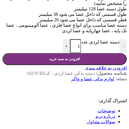
را مشخص نمایید)
طول دسته عصا 128 میلیمتر
طول قسمتی که داخل عصا می شود 38 میلیمتر
قطر قسمتی که داخل عصا می شود 20 میلیمتر
دسته عصا مناسب برای انواع عصا فلزی ، عصا آلومینیومی ، عصا
تک پایه ، عصا چهارپایه و عصا لردی
دسته عصا لردی عدد
+
-
افزودن به سبد خرید
افزودن به علاقه مندی
شناسه محصول:
دسته یدکی عصا لردی - کدکالا 10259
دسته:
لوازم یدکی عصا و واکر
اشتراک گذاری:
توضیحات
درباره برند
سوالات متداول