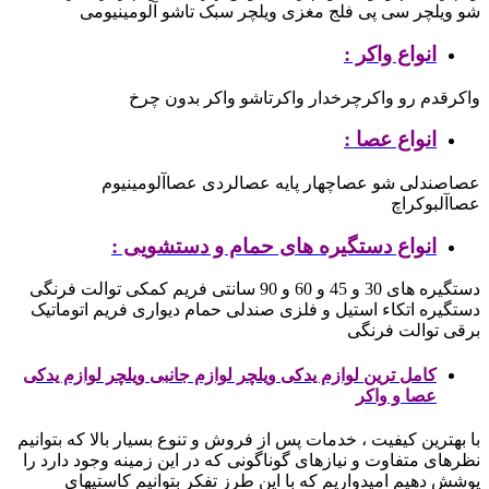
شو
ویلچر سی پی فلج مغزی
ویلچر سبک تاشو آلومینیومی
انواع واکر :
واکرقدم رو
واکرچرخدار
واکرتاشو
واکر بدون چرخ
انواع عصا :
عصاصندلی شو
عصاچهار پایه
عصالردی
عصاآلومینیوم
عصاآلبوکراچ
انواع دستگیره های حمام و دستشویی :
دستگیره های 30 و 45 و 60 و 90 سانتی
فریم کمکی توالت فرنگی
دستگیره اتکاء استیل و فلزی
صندلی حمام دیواری
فریم اتوماتیک
برقی توالت فرنگی
کامل ترین لوازم یدکی ویلچر لوازم جانبی ویلچر لوازم یدکی
عصا و واکر
با بهترین کیفیت ، خدمات پس از فروش و تنوع بسیار بالا که بتوانیم
نظرهای متفاوت و نیازهای گوناگونی که در این زمینه وجود دارد را
پوشش دهیم
امیدواریم که با این طرز تفکر بتوانیم کاستیهای