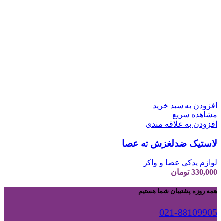
افزودن به سبد خرید
مشاهده سریع
افزودن به علاقه مندی
لاستیک ضدلغزش ته عصا
لوازم یدکی عصا و واکر
330,000
تومان
همه روزه پشتیبان شما هستیم
021-88109905