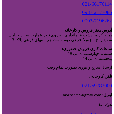
021-66176114
0937-2177086
0903-7196262
آدرس دفتر فروش و کارخانه:
رباط کریم . پشت فرمانداری روبروی تالار عمارت سرخ .خیابان
سفیدار. خ باغ ویلا. فرعی دوم سمت چپ انتهای فرعی پلاک 3
ساعات کاری فروش حضوری:
شنبه تا چهارشنبه: 8 الی 18
پنجشنبه: 8 الی 14
ارسال سریع و فوری بصورت تمام وقت
تلفن کارخانه
:
021-59782000
ایمیل:
mozhanteb@gmail.com
شرکت ما