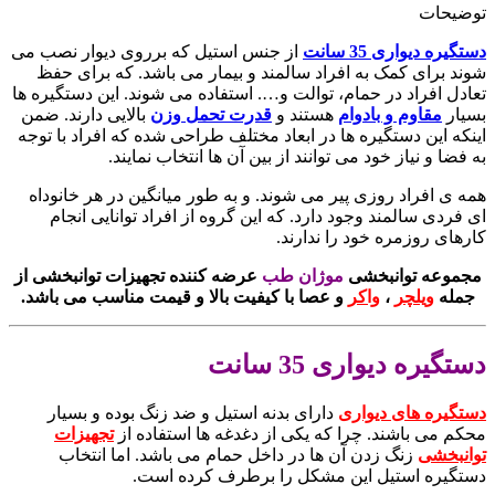
توضیحات
دستگیره دیواری 35 سانت
از جنس استیل که برروی دیوار نصب می
شوند برای کمک به افراد سالمند و بیمار می باشد. که برای حفظ
تعادل افراد در حمام، توالت و…. استفاده می شوند. این دستگیره ها
بسیار
مقاوم و بادوام
هستند و
قدرت تحمل وزن
بالایی دارند. ضمن
اینکه این دستگیره ها در ابعاد مختلف طراحی شده که افراد با توجه
به فضا و نیاز خود می توانند از بین آن ها انتخاب نمایند.
همه ی افراد روزی پیر می شوند. و به طور میانگین در هر خانوداه
ای فردی سالمند وجود دارد. که این گروه از افراد توانایی انجام
کارهای روزمره خود را ندارند.
مجموعه توانبخشی
موژان طب
عرضه کننده تجهیزات توانبخشی از
جمله
ویلچر
،
واکر
و عصا با کیفیت بالا و قیمت مناسب می باشد.
دستگیره دیواری 35 سانت
دستگیره های دیواری
دارای بدنه استیل و ضد زنگ بوده و بسیار
محکم می باشند. چرا که یکی از دغدغه ها استفاده از
تجهیزات
توانبخشی
زنگ زدن آن ها در داخل حمام می باشد. اما انتخاب
دستگیره استیل این مشکل را برطرف کرده است.