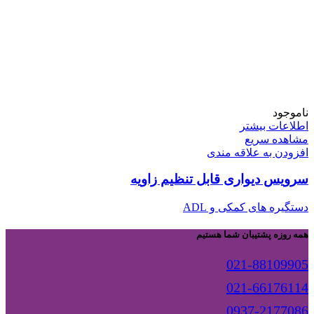
ناموجود
اطلاعات بیشتر
مشاهده سریع
افزودن به علاقه مندی
سرویس دیواری قابل تنظیم زاویه
دستگیره های کمکی و ADL
همه روزه پشتیبان شما هستیم
021-88109905
021-66176114
0937-2177086