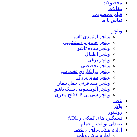
محصولات
مقالات
فیلم محصولات
تماس با ما
ویلچر
ویلچر ارتوپدی تاشو
ویلچر حمام و دستشویی
ویلچر ساده تاشو
ویلچر اطفال
ویلچر برقی
ویلچر تخصصی
ویلچر برانکاردی تخت شو
ویلچر سایز بزرگ
ویلچر مسافرتی حمل بیمار
ویلچر آلومینیومی سبک تاشو
ویلچر سی پی CP فلج مغزی
عصا
واکر
رولیتور
دستگیره های کمکی و ADL
صندلی توالت و حمام
لوازم یدکی ویلچر و عصا
لوازم یدکی ویلچر