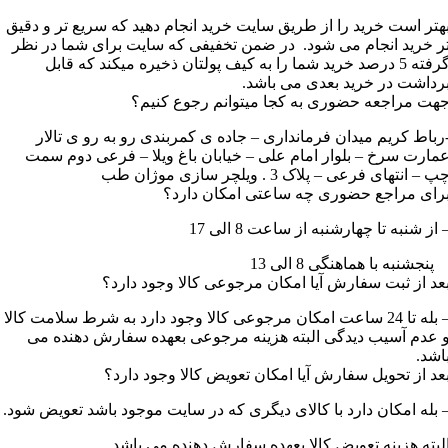
هتر است خرید را از طریق سایت خرید انجام دهید که سریع تر و دقیق
ر خرید انجام می شود. در ضمن تخفیفی که سایت برای شما در نظر
گرفته 5 درصد خرید شما را به کیف پولتان ذخیره میکند که قابل
رداشت در خرید بعدی می باشد.
هت مراجعه حضوری به کجا میتوانم رجوع کنیم؟
رباط کریم میدان فرمانداری – جاده ی کمربندی رو به رو ی تالار
مارت سرخ – بلوار امام علی – خیابان باغ ویلا – فرعی دوم سمت
پ – انتهای فرعی – پلاک 3 . ویلچر سازی موژان طب
رای مراجع حضوری چه ساعتی امکان دارد؟
 از شنبه تا چهارشنبه از ساعت 8 الی 17
نجشنبه با هماهنگی 8 الی 13
عد از ثبت سفارش آیا امکان مرجوعی کالا وجود دارد؟
– بله تا 24 ساعت امکان مرجوعی کالا وجود دارد به شرط سلامت کالا
 عدم آسیب دیدگی البته هزینه مرجوعی بعهده سفارش دهنده می
اشد.
عد از تحویل سفارش آیا امکان تعویض کالا وجود دارد؟
 بله امکان دارد با کالای دیگری که در سایت موجود باشد تعویض شود.
لبته هزینه تعویض کالا بعهده سفارش دهنده می باشد.