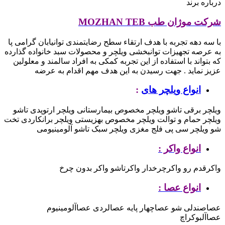
درباره برند
شرکت موژان طب MOZHAN TEB
با سه دهه تجربه با هدف ارتقاء سطح رضایتمندی توانیابان گرامی پا
به عرصه تجهیزات توانبخشی ویلچر و محصولات سبد خانواده گذارده
که بتواند با استفاده از این تجربه کمکی به افراد سالمند و معلولین
عزیز نماید .
جهت رسیدن به این هدف مهم اقدام به عرضه
انواع ویلچر های
:
ویلچر برقی تاشو
ویلچر مخصوص بیمارستانی
ویلچر ارتوپدی تاشو
ویلچر حمام و توالت
ویلچر مخصوص بهزیستی
ویلچر برانکاردی تخت
شو
ویلچر سی پی فلج مغزی
ویلچر سبک تاشو آلومینیومی
انواع واکر :
واکرقدم رو
واکرچرخدار
واکرتاشو
واکر بدون چرخ
انواع عصا :
عصاصندلی شو
عصاچهار پایه
عصالردی
عصاآلومینیوم
عصاآلبوکراچ