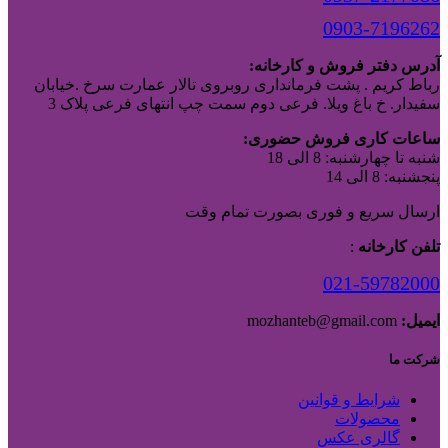
0903-7196262
آدرس دفتر فروش و کارخانه:
رباط کریم . پشت فرمانداری روبروی تالار عمارت سرخ .خیابان
سفیدار. خ باغ ویلا. فرعی دوم سمت چپ انتهای فرعی پلاک 3
ساعات کاری فروش حضوری:
شنبه تا چهارشنبه: 8 الی 18
پنجشنبه: 8 الی 14
ارسال سریع و فوری بصورت تمام وقت
تلفن کارخانه
:
021-59782000
ایمیل:
mozhanteb@gmail.com
شرکت ما
شرایط و قوانین
محصولات
گالری عکس