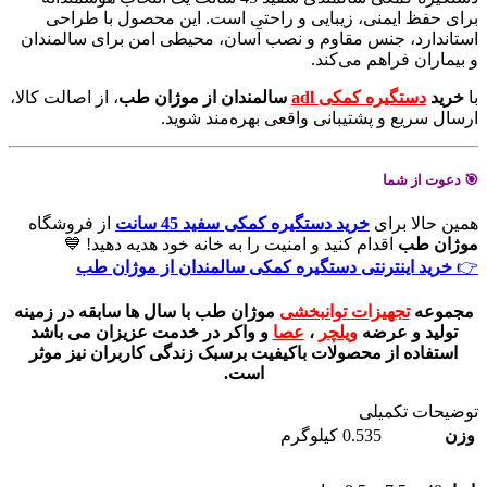
برای حفظ ایمنی، زیبایی و راحتی است. این محصول با طراحی
استاندارد، جنس مقاوم و نصب آسان، محیطی امن برای سالمندان
و بیماران فراهم می‌کند.
با
خرید
دستگیره کمکی adl
سالمندان از موژان طب
، از اصالت کالا،
ارسال سریع و پشتیبانی واقعی بهره‌مند شوید.
🎯 دعوت از شما
همین حالا برای
خرید دستگیره کمکی سفید 45 سانت
از فروشگاه
موژان طب
اقدام کنید و امنیت را به خانه خود هدیه دهید! 💙
👉
خرید اینترنتی دستگیره کمکی سالمندان از موژان طب
مجموعه
تجهیزات توانبخشی
موژان طب با سال ها سابقه در زمینه
تولید و عرضه
ویلچر
،
عصا
و واکر در خدمت عزیزان می باشد
استفاده از محصولات باکیفیت برسبک زندگی کاربران نیز موثر
است.
توضیحات تکمیلی
وزن
0.535 کیلوگرم