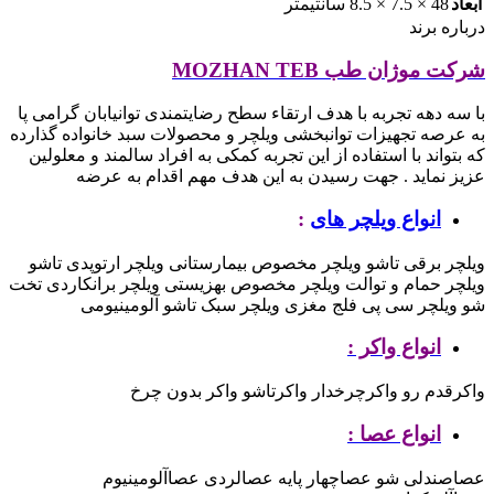
ابعاد
48 × 7.5 × 8.5 سانتیمتر
درباره برند
شرکت موژان طب MOZHAN TEB
با سه دهه تجربه با هدف ارتقاء سطح رضایتمندی توانیابان گرامی پا
به عرصه تجهیزات توانبخشی ویلچر و محصولات سبد خانواده گذارده
که بتواند با استفاده از این تجربه کمکی به افراد سالمند و معلولین
عزیز نماید .
جهت رسیدن به این هدف مهم اقدام به عرضه
انواع ویلچر های
:
ویلچر برقی تاشو
ویلچر مخصوص بیمارستانی
ویلچر ارتوپدی تاشو
ویلچر حمام و توالت
ویلچر مخصوص بهزیستی
ویلچر برانکاردی تخت
شو
ویلچر سی پی فلج مغزی
ویلچر سبک تاشو آلومینیومی
انواع واکر :
واکرقدم رو
واکرچرخدار
واکرتاشو
واکر بدون چرخ
انواع عصا :
عصاصندلی شو
عصاچهار پایه
عصالردی
عصاآلومینیوم