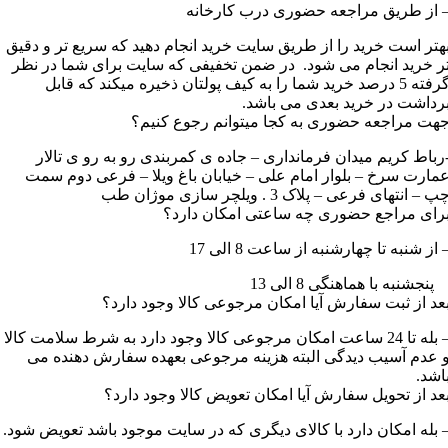
 از طریق مراجعه حضوری درب کارخانه
هتر است خرید را از طریق سایت خرید انجام دهید که سریع تر و دقیق
ر خرید انجام می شود. در ضمن تخفیفی که سایت برای شما در نظر
گرفته 5 درصد خرید شما را به کیف پولتان ذخیره میکند که قابل
رداشت در خرید بعدی می باشد.
هت مراجعه حضوری به کجا میتوانم رجوع کنیم؟
رباط کریم میدان فرمانداری – جاده ی کمربندی رو به رو ی تالار
مارت سرخ – بلوار امام علی – خیابان باغ ویلا – فرعی دوم سمت
پ – انتهای فرعی – پلاک 3 . ویلچر سازی موژان طب
رای مراجع حضوری چه ساعتی امکان دارد؟
 از شنبه تا چهارشنبه از ساعت 8 الی 17
نجشنبه با هماهنگی 8 الی 13
عد از ثبت سفارش آیا امکان مرجوعی کالا وجود دارد؟
– بله تا 24 ساعت امکان مرجوعی کالا وجود دارد به شرط سلامت کالا
 عدم آسیب دیدگی البته هزینه مرجوعی بعهده سفارش دهنده می
اشد.
عد از تحویل سفارش آیا امکان تعویض کالا وجود دارد؟
 بله امکان دارد با کالای دیگری که در سایت موجود باشد تعویض شود.