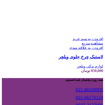
افزودن به سبد خرید
مشاهده سریع
افزودن به علاقه مندی
لاستیک چرخ جلوی ویلچر
لوازم یدکی ویلچر
850,000
تومان
همه روزه پشتیبان شما هستیم
021-88109905
021-66176114