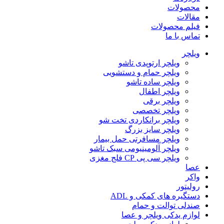
محصولات
مقالات
فیلم محصولات
تماس با ما
ویلچر
ویلچر ارتوپدی تاشو
ویلچر حمام و دستشویی
ویلچر ساده تاشو
ویلچر اطفال
ویلچر برقی
ویلچر تخصصی
ویلچر برانکاردی تخت شو
ویلچر سایز بزرگ
ویلچر مسافرتی حمل بیمار
ویلچر آلومینیومی سبک تاشو
ویلچر سی پی CP فلج مغزی
عصا
واکر
رولیتور
دستگیره های کمکی و ADL
صندلی توالت و حمام
لوازم یدکی ویلچر و عصا