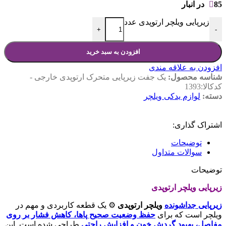
85 در انبار
زیرپایی ویلچر ارتوپدی عدد
+
-
افزودن به سبد خرید
افزودن به علاقه مندی
شناسه محصول:
یک جفت زیرپایی متحرک ارتوپدی خارجی -
کدکالا:1393
دسته:
لوازم یدکی ویلچر
اشتراک گذاری:
توضیحات
سوالات متداول
توضیحات
زیرپایی ویلچر ارتوپدی
زیرپایی جداشونده
ویلچر ارتوپدی
⚙️ یک قطعه کاربردی و مهم در
ویلچر است که برای
حفظ وضعیت صحیح پاها، کاهش فشار بر روی
مفاصل، بهبود گردش خون و افزایش راحتی
طراحی شده است. این