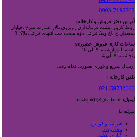
0937-2177086
0903-7196262
آدرس دفتر فروش و کارخانه:
رباط کریم . پشت فرمانداری روبروی تالار عمارت سرخ .خیابان
سفیدار. خ باغ ویلا. فرعی دوم سمت چپ انتهای فرعی پلاک 3
ساعات کاری فروش حضوری:
شنبه تا چهارشنبه: 8 الی 18
پنجشنبه: 8 الی 14
ارسال سریع و فوری بصورت تمام وقت
تلفن کارخانه
:
021-59782000
ایمیل:
mozhanteb@gmail.com
شرکت ما
شرایط و قوانین
محصولات
گالری عکس