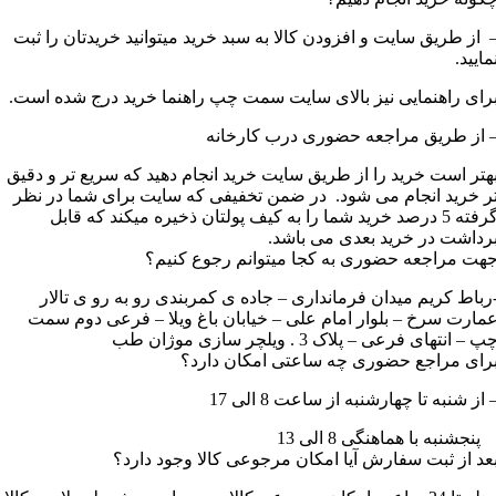
 از طریق سایت و افزودن کالا به سبد خرید میتوانید خریدتان را ثبت
مایید.
رای راهنمایی نیز بالای سایت سمت چپ راهنما خرید درج شده است.
 از طریق مراجعه حضوری درب کارخانه
هتر است خرید را از طریق سایت خرید انجام دهید که سریع تر و دقیق
ر خرید انجام می شود. در ضمن تخفیفی که سایت برای شما در نظر
گرفته 5 درصد خرید شما را به کیف پولتان ذخیره میکند که قابل
رداشت در خرید بعدی می باشد.
هت مراجعه حضوری به کجا میتوانم رجوع کنیم؟
رباط کریم میدان فرمانداری – جاده ی کمربندی رو به رو ی تالار
مارت سرخ – بلوار امام علی – خیابان باغ ویلا – فرعی دوم سمت
پ – انتهای فرعی – پلاک 3 . ویلچر سازی موژان طب
رای مراجع حضوری چه ساعتی امکان دارد؟
 از شنبه تا چهارشنبه از ساعت 8 الی 17
نجشنبه با هماهنگی 8 الی 13
عد از ثبت سفارش آیا امکان مرجوعی کالا وجود دارد؟