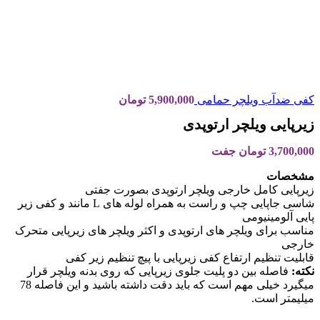
کفی ضدآب ویلچر حمامی
5,900,000
تومان
زیرپایی ویلچر ارتوپدی
3,700,000
تومان
جفت
مشخصات
زیرپایی کامل خارجی ویلچر ارتوپدی بصورت جفتی
شاسی جاپایی چپ و راست به همراه لوله های L مانند و کفی زیر
پایی آلومینیومی
مناسب برای ویلچر های ارتوپدی و اکثر ویلچر های زیرپایی متحرک
خارجی
قابلیت تنظیم ارتفاع کفی زیرپایی با پیچ تنظیم زیر کفی
نکته:
فاصله بین دو پلیت جلوی زیرپایی که روی بدنه ویلچر قرار
میگیرد خیلی مهم است که باید دقت داشته باشید و این فاصله 78
میلیمتر است.