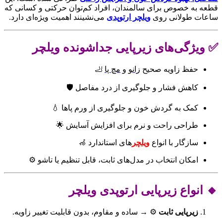
قطعه به خصوص برای سالمندان، افراد کم‌توان حرکتی و کسانی که
ساعات طولانی روی
ویلچر ارتوپدی
می‌نشینند اهمیت ویژه‌ای دارد.
✅ ویژگی‌های زیرپایی جداشونده ویلچر
حفظ زاویه صحیح
زانو
و
مچ پا
🦶
کاهش فشار و جلوگیری از درد مفاصل 🛡️
کمک به گردش خون و جلوگیری از
ورم پاها
💧
طراحی راحت و نرم برای افزایش آسایش 🌟
سازگار با انواع
ویلچر
های استاندارد 🦽
امکان انتخاب در مدل‌های ثابت، قابل تنظیم یا تاشو ⚙️
🔸 انواع زیرپایی ارتوپدی
ویلچر
زیرپایی ثابت
⚙️ → ساده و مقاوم، بدون قابلیت تغییر زاویه.