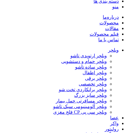
دسته بندی ها
منو
درباره‌ما
محصولات
مقالات
فیلم محصولات
تماس با ما
ویلچر
ویلچر ارتوپدی تاشو
ویلچر حمام و دستشویی
ویلچر ساده تاشو
ویلچر اطفال
ویلچر برقی
ویلچر تخصصی
ویلچر برانکاردی تخت شو
ویلچر سایز بزرگ
ویلچر مسافرتی حمل بیمار
ویلچر آلومینیومی سبک تاشو
ویلچر سی پی CP فلج مغزی
عصا
واکر
رولیتور