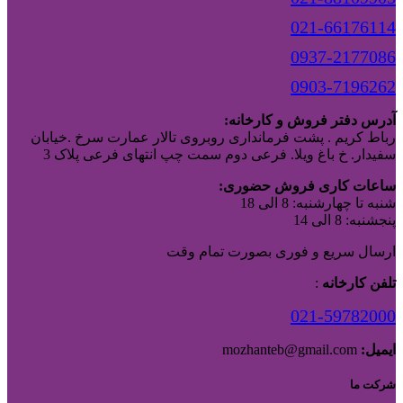
021-66176114
0937-2177086
0903-7196262
آدرس دفتر فروش و کارخانه:
رباط کریم . پشت فرمانداری روبروی تالار عمارت سرخ .خیابان
سفیدار. خ باغ ویلا. فرعی دوم سمت چپ انتهای فرعی پلاک 3
ساعات کاری فروش حضوری:
شنبه تا چهارشنبه: 8 الی 18
پنجشنبه: 8 الی 14
ارسال سریع و فوری بصورت تمام وقت
تلفن کارخانه
:
021-59782000
ایمیل:
mozhanteb@gmail.com
شرکت ما