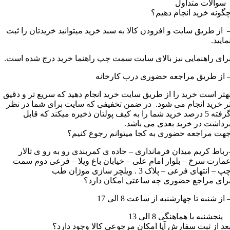
سوالات متداول
گونه خرید انجام دهیم؟
 از طریق سایت و افزودن کالا به سبد خرید میتوانید خریدتان را ثبت
مایید.
رای راهنمایی نیز بالای سایت سمت چپ راهنما خرید درج شده است.
 از طریق مراجعه حضوری درب کارخانه
هتر است خرید را از طریق سایت خرید انجام دهید که سریع تر و دقیق
ر خرید انجام می شود. در ضمن تخفیفی که سایت برای شما در نظر
گرفته 5 درصد خرید شما را به کیف پولتان ذخیره میکند که قابل
رداشت در خرید بعدی می باشد.
هت مراجعه حضوری به کجا میتوانم رجوع کنیم؟
رباط کریم میدان فرمانداری – جاده ی کمربندی رو به رو ی تالار
مارت سرخ – بلوار امام علی – خیابان باغ ویلا – فرعی دوم سمت
پ – انتهای فرعی – پلاک 3 . ویلچر سازی موژان طب
رای مراجع حضوری چه ساعتی امکان دارد؟
 از شنبه تا چهارشنبه از ساعت 8 الی 17
نجشنبه با هماهنگی 8 الی 13
عد از ثبت سفارش آیا امکان مرجوعی کالا وجود دارد؟