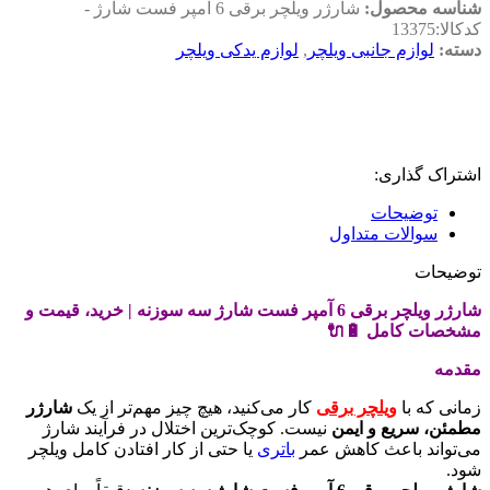
شناسه محصول:
شارژر ویلچر برقی 6 آمپر فست شارژ -
کدکالا:13375
دسته:
لوازم جانبی ویلچر
,
لوازم یدکی ویلچر
اشتراک گذاری:
توضیحات
سوالات متداول
توضیحات
شارژر ویلچر برقی 6 آمپر فست شارژ سه سوزنه | خرید، قیمت و
مشخصات کامل 🔋🔌
مقدمه
زمانی که با
ویلچر برقی
کار می‌کنید، هیچ چیز مهم‌تر از یک
شارژر
مطمئن، سریع و ایمن
نیست. کوچک‌ترین اختلال در فرآیند شارژ
می‌تواند باعث کاهش عمر
باتری
یا حتی از کار افتادن کامل ویلچر
شود.