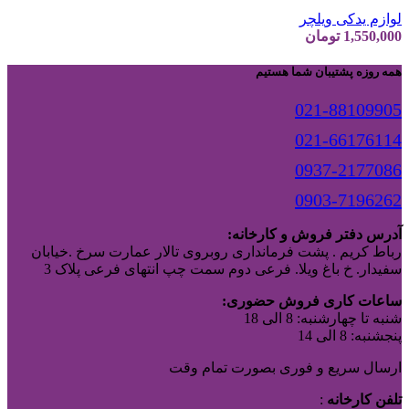
لوازم یدکی ویلچر
1,550,000
تومان
همه روزه پشتیبان شما هستیم
021-88109905
021-66176114
0937-2177086
0903-7196262
آدرس دفتر فروش و کارخانه:
رباط کریم . پشت فرمانداری روبروی تالار عمارت سرخ .خیابان
سفیدار. خ باغ ویلا. فرعی دوم سمت چپ انتهای فرعی پلاک 3
ساعات کاری فروش حضوری:
شنبه تا چهارشنبه: 8 الی 18
پنجشنبه: 8 الی 14
ارسال سریع و فوری بصورت تمام وقت
تلفن کارخانه
: