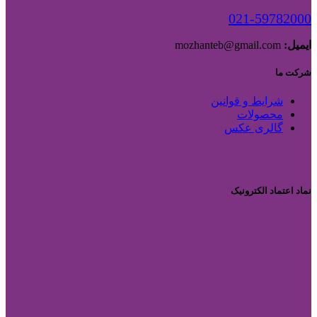
021-59782000
ایمیل:
mozhanteb@gmail.com
شرکت ما
شرایط و قوانین
محصولات
گالری عکس
نماد اعتماد الکترونیک