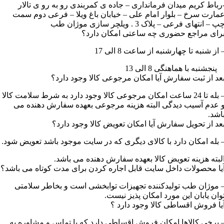
رباط کریم میدان فرمانداری – جاده ی کمربندی رو به رو ی تالار
مارت سرخ – بلوار امام علی – خیابان باغ ویلا – فرعی دوم سمت
پ – انتهای فرعی – پلاک 3 . ویلچر سازی موژان طب
رای مراجع حضوری چه ساعتی امکان دارد؟
 از شنبه تا چهارشنبه از ساعت 8 الی 17
نجشنبه با هماهنگی 8 الی 13
عد از ثبت سفارش آیا امکان مرجوعی کالا وجود دارد؟
– بله تا 24 ساعت امکان مرجوعی کالا وجود دارد به شرط سلامت کالا
 عدم آسیب دیدگی البته هزینه مرجوعی بعهده سفارش دهنده می
اشد.
عد از تحویل سفارش آیا امکان تعویض کالا وجود دارد؟
 بله امکان دارد با کالای دیگری که در سایت موجود باشد تعویض شود.
لبته هزینه تعویض کالا بعهده سفارش دهنده می باشد.
یا محصولات داخل سایت قابل اجاره کردن برای مدت کوتاه می باشد؟
 موژان طب تولیدکننده تجهیزات توابخشی است و بخاطر سلامتی
وان یابان این مورد امکان پذیز نیست.
یا فروش اقساطی کالا وجود دارد ؟
 برخی کالاها امکان فروش اقساطی دارد که با تماس و مشاوره به