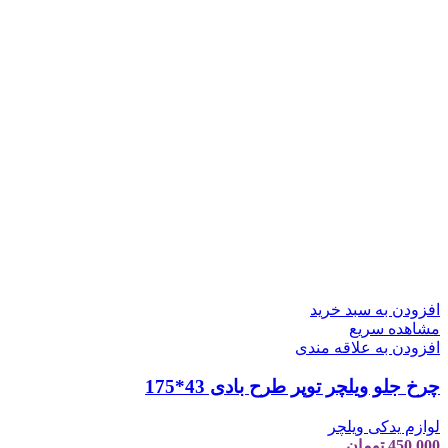
افزودن به سبد خرید
مشاهده سریع
افزودن به علاقه مندی
چرخ جلو ویلچر توپر طرح بادی 43*175
لوازم یدکی ویلچر
450,000
تومان