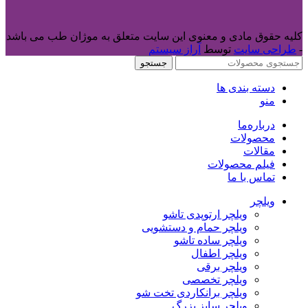
کلیه حقوق مادی و معنوی این سایت متعلق به موژان طب می باشد
-
طراحی سایت
توسط
آراز سیستم
جستجو
دسته بندی ها
منو
درباره‌ما
محصولات
مقالات
فیلم محصولات
تماس با ما
ویلچر
ویلچر ارتوپدی تاشو
ویلچر حمام و دستشویی
ویلچر ساده تاشو
ویلچر اطفال
ویلچر برقی
ویلچر تخصصی
ویلچر برانکاردی تخت شو
ویلچر سایز بزرگ