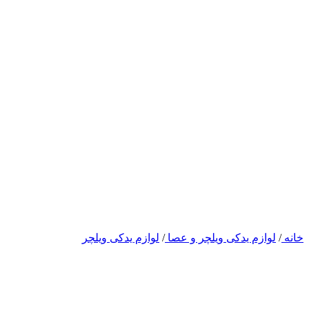
خانه
/
لوازم یدکی ویلچر و عصا
/
لوازم یدکی ویلچر