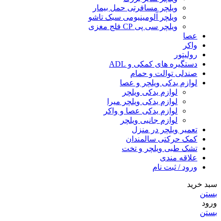
ویلچر مسافرتی حمل بیمار
ویلچر آلومینیومی سبک تاشو
ویلچر سی پی CP فلج مغزی
عصا
واکر
رولیتور
دستگیره های کمکی و ADL
صندلی توالت و حمام
لوازم یدکی ویلچر و عصا
لوازم یدکی ویلچر
لوازم یدکی ویلچر میرا
لوازم یدکی عصا و واکر
لوازم جانبی ویلچر
تعمیر ویلچر در منزل
کمک حرکتی سالمندان
تشک طبی ویلچر و تخت
علاقه مندی
ورود / ثبت نام
سبد خرید
بستن
ورود
بستن