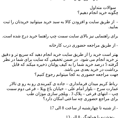
سوالات متداول
گونه خرید انجام دهیم؟
 از طریق سایت و افزودن کالا به سبد خرید میتوانید خریدتان را ثبت
مایید.
رای راهنمایی نیز بالای سایت سمت چپ راهنما خرید درج شده است.
 از طریق مراجعه حضوری درب کارخانه
هتر است خرید را از طریق سایت خرید انجام دهید که سریع تر و دقیق
ر خرید انجام می شود. در ضمن تخفیفی که سایت برای شما در نظر
گرفته 5 درصد خرید شما را به کیف پولتان ذخیره میکند که قابل
رداشت در خرید بعدی می باشد.
هت مراجعه حضوری به کجا میتوانم رجوع کنیم؟
رباط کریم میدان فرمانداری – جاده ی کمربندی رو به رو ی تالار
مارت سرخ – بلوار امام علی – خیابان باغ ویلا – فرعی دوم سمت
پ – انتهای فرعی – پلاک 3 . ویلچر سازی موژان طب
رای مراجع حضوری چه ساعتی امکان دارد؟
 از شنبه تا چهارشنبه از ساعت 8 الی 17
نجشنبه با هماهنگی 8 الی 13