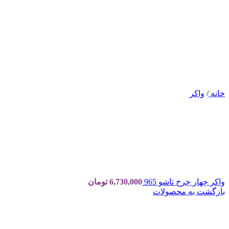
خانه
/
واکر
واکر چهار چرخ تاشو 965
6,730,000
تومان
بازگشت به محصولات