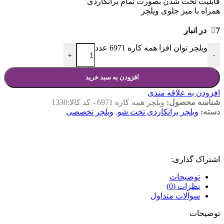
قابلیت تخت شدن بصورت تمام برانکاردی
همراه با میز جلوی ویلچر
7 در انبار
ویلچر توان افزا همه کاره 6971 عدد
+
-
افزودن به سبد خرید
افزودن به علاقه مندی
شناسه محصول:
ویلچر همه کاره 6971 - کد کالا:1330
دسته:
ویلچر برانکاردی تخت شو
,
ویلچر تخصصی
اشتراک گذاری:
توضیحات
نظرات (0)
سوالات متداول
توضیحات