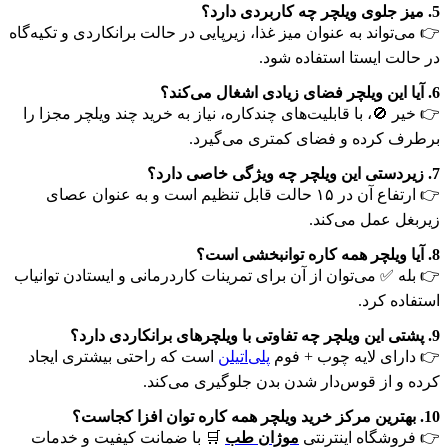
5. میز جلوی ویلچر چه کاربردی دارد؟
👉 می‌تواند به عنوان میز غذا، زیرپایی در حالت برانکاردی و تکیه‌گاه
در حالت ایستا استفاده شود.
6. آیا این ویلچر فضای زیادی اشغال می‌کند؟
👉 خیر 🚫، با قابلیت‌های چندکاره، نیاز به خرید چند ویلچر مجزا را
برطرف کرده و فضای کمتری می‌گیرد.
7. زیردستی این ویلچر چه ویژگی خاصی دارد؟
👉 ارتفاع آن در ۱۵ حالت قابل تنظیم است و به عنوان عصای
زیربغل عمل می‌کند.
8. آیا ویلچر همه کاره توانبخشی است؟
👉 بله ✅ می‌توان از آن برای تمرینات کاردرمانی و ایستادن توانیاب
استفاده کرد.
9. پشتی این ویلچر چه تفاوتی با ویلچرهای برانکاردی دارد؟
👉 دارای لایه چوب + فوم
پلی‌اتیلن
است که راحتی بیشتری ایجاد
کرده و از قوس‌دار شدن بدن جلوگیری می‌کند.
10. بهترین مرکز خرید ویلچر همه کاره توان افزا کجاست؟
👉 فروشگاه اینترنتی
موژان طب
🛒 با ضمانت کیفیت و خدمات