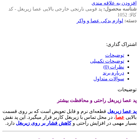
افزودن به علاقه مندی
شناسه محصول:
پد فومی نارنجی خارجی بالایی عصا زیربغل - کد
کالا: 1052
دسته:
لوازم یدکی عصا و واکر
اشتراک گذاری:
توضیحات
توضیحات تکمیلی
نظرات (0)
درباره برند
سوالات متداول
توضیحات
پد عصا زیربغل راحتی و محافظت بیشتر
پد عصا زیربغل
قطعه‌ای نرم و قابل تعویض است که بر روی قسمت
بالایی
عصا
، در محل تماس با زیربغل کاربر قرار میگیرد. این پد نقش
بسیار مهمی در افزایش راحتی و
کاهش فشار بر روی زیربغل
دارد.