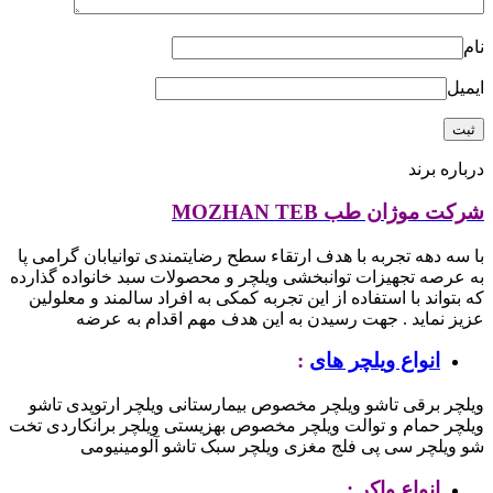
نام
ایمیل
درباره برند
شرکت موژان طب MOZHAN TEB
با سه دهه تجربه با هدف ارتقاء سطح رضایتمندی توانیابان گرامی پا
به عرصه تجهیزات توانبخشی ویلچر و محصولات سبد خانواده گذارده
که بتواند با استفاده از این تجربه کمکی به افراد سالمند و معلولین
عزیز نماید .
جهت رسیدن به این هدف مهم اقدام به عرضه
انواع ویلچر های
:
ویلچر برقی تاشو
ویلچر مخصوص بیمارستانی
ویلچر ارتوپدی تاشو
ویلچر حمام و توالت
ویلچر مخصوص بهزیستی
ویلچر برانکاردی تخت
شو
ویلچر سی پی فلج مغزی
ویلچر سبک تاشو آلومینیومی
انواع واکر :