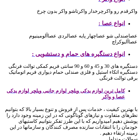
واکرقدم رو
واکرچرخدار
واکرتاشو
واکر بدون چرخ
انواع عصا :
عصاصندلی شو
عصاچهار پایه
عصالردی
عصاآلومینیوم
عصاآلبوکراچ
انواع دستگیره های حمام و دستشویی :
دستگیره های 30 و 45 و 60 و 90 سانتی
فریم کمکی توالت فرنگی
دستگیره اتکاء استیل و فلزی
صندلی حمام دیواری
فریم اتوماتیک
برقی توالت فرنگی
کامل ترین لوازم یدکی ویلچر لوازم جانبی ویلچر لوازم یدکی
عصا و واکر
با بهترین کیفیت ، خدمات پس از فروش و تنوع بسیار بالا که بتوانیم
نظرهای متفاوت و نیازهای گوناگونی که در این زمینه وجود دارد را
پوشش دهیم
امیدواریم که با این طرز تفکر بتوانیم کاستیهای
خودمان را با انتقادات سازنده مصرف کنندگان و سازمانها در این
زمینه ارتقاء دهیم .
سوالات متداول