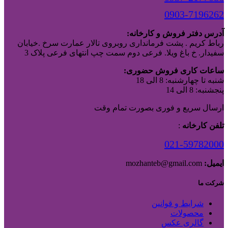
0903-7196262
آدرس دفتر فروش و کارخانه:
رباط کریم . پشت فرمانداری روبروی تالار عمارت سرخ .خیابان
سفیدار. خ باغ ویلا. فرعی دوم سمت چپ انتهای فرعی پلاک 3
ساعات کاری فروش حضوری:
شنبه تا چهارشنبه: 8 الی 18
پنجشنبه: 8 الی 14
ارسال سریع و فوری بصورت تمام وقت
تلفن کارخانه
:
021-59782000
ایمیل:
mozhanteb@gmail.com
شرکت ما
شرایط و قوانین
محصولات
گالری عکس