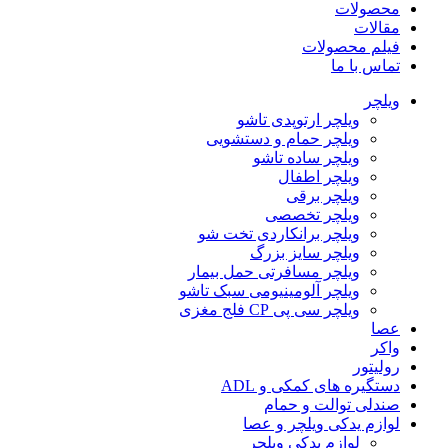
محصولات
مقالات
فیلم محصولات
تماس با ما
ویلچر
ویلچر ارتوپدی تاشو
ویلچر حمام و دستشویی
ویلچر ساده تاشو
ویلچر اطفال
ویلچر برقی
ویلچر تخصصی
ویلچر برانکاردی تخت شو
ویلچر سایز بزرگ
ویلچر مسافرتی حمل بیمار
ویلچر آلومینیومی سبک تاشو
ویلچر سی پی CP فلج مغزی
عصا
واکر
رولیتور
دستگیره های کمکی و ADL
صندلی توالت و حمام
لوازم یدکی ویلچر و عصا
لوازم یدکی ویلچر