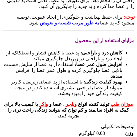
راحتی آن را انجام دهد. برای تعویض پد عصا، کافی است پد قدیمی
را از عصا جدا کرده و پد جدید را جایگزین آن کنید.
توجه
:
برای حفظ بهداشت و جلوگیری از ایجاد عفونت، توصیه
میشود که پد عصا
به طور مرتب شسته و تعویض
شود.
مزایای استفاده از این محصول
کاهش درد و ناراحتی
:
پد عصا با کاهش فشار و اصطکاک، از
ایجاد درد و ناراحتی در زیربغل جلوگیری میکند.
افزایش طول عمر عصا
:
استفاده از پد عصا از سایش قسمت
بالایی عصا جلوگیری کرده و طول عمر عصا را افزایش
میدهد.
بهبود کیفیت زندگی
:
با استفاده از پد عصای زیربغل، کاربر
میتواند از عصا با راحتی بیشتری استفاده کند و در نتیجه
کیفیت زندگی خود را بهبود بخشد.
موژان طب
تولید کننده انواع
ویلچر
،
عصا و
واکر
با کیفیت بالا برای
کمک به افراد سالمند و کم توان که بتوانند زندگی راحت تری را
تجربه کنند.
توضیحات تکمیلی
وزن
0.08 کیلوگرم