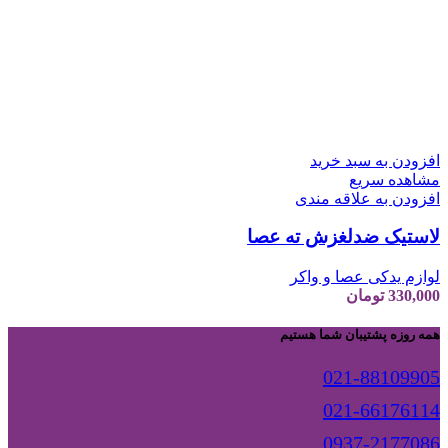
افزودن به سبد خرید
مشاهده سریع
افزودن به علاقه مندی
لاستیک ضدلغزش ته عصا
لوازم یدکی عصا و واکر
330,000
تومان
همه روزه پشتیبان شما هستیم
021-88109905
021-66176114
0937-2177086