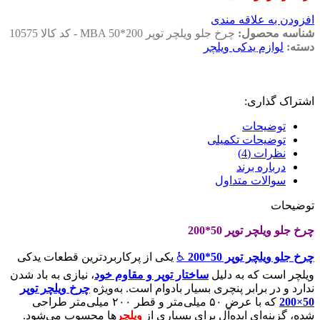
افزودن به علاقه مندی
شناسه محصول:
چرخ جلو ویلچر توپر MBA 50*200 - کد کالا 10575
دسته:
لوازم یدکی ویلچر
اشتراک گذاری:
توضیحات
توضیحات تکمیلی
نظرات (4)
درباره برند
سوالات متداول
توضیحات
چرخ جلو ویلچر توپر 50*200
چرخ جلو ویلچر توپر 50*200
♿
یکی از پرکاربردترین قطعات یدکی
ویلچر است که به دلیل
ساختار توپر و مقاوم خود
، نیازی به باد شدن
ندارد و در برابر پنچری بسیار بادوام است. به‌ویژه
چرخ ویلچر توپر
50×200
که با عرض ۵۰ میلی‌متر و قطر ۲۰۰ میلی‌متر طراحی
شده، گزینه‌ای ایده‌آل برای بسیاری از
ویلچر
ها محسوب می‌شود.