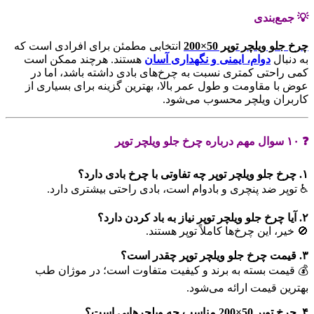
💡 جمع‌بندی
چرخ جلو ویلچر توپر 50×200
انتخابی مطمئن برای افرادی است که
به دنبال
دوام، ایمنی و نگهداری آسان
هستند. هرچند ممکن است
کمی راحتی کمتری نسبت به چرخ‌های بادی داشته باشد، اما در
عوض با مقاومت و طول عمر بالا، بهترین گزینه برای بسیاری از
کاربران ویلچر محسوب می‌شود.
❓ ۱۰ سوال مهم درباره چرخ جلو ویلچر توپر
۱. چرخ جلو ویلچر توپر چه تفاوتی با چرخ بادی دارد؟
♿ توپر ضد پنچری و بادوام است، بادی راحتی بیشتری دارد.
۲. آیا چرخ جلو ویلچر توپر نیاز به باد کردن دارد؟
🚫 خیر، این چرخ‌ها کاملاً توپر هستند.
۳. قیمت چرخ جلو ویلچر توپر چقدر است؟
💰 قیمت بسته به برند و کیفیت متفاوت است؛ در موژان طب
بهترین قیمت ارائه می‌شود.
۴. چرخ توپر 50×200 مناسب چه ویلچرهایی است؟