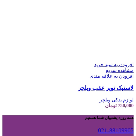
افزودن به سبد خرید
مشاهده سریع
افزودن به علاقه مندی
لاستیک توپر عقب ویلچر
لوازم یدکی ویلچر
750,000
تومان
همه روزه پشتیبان شما هستیم
021-88109905