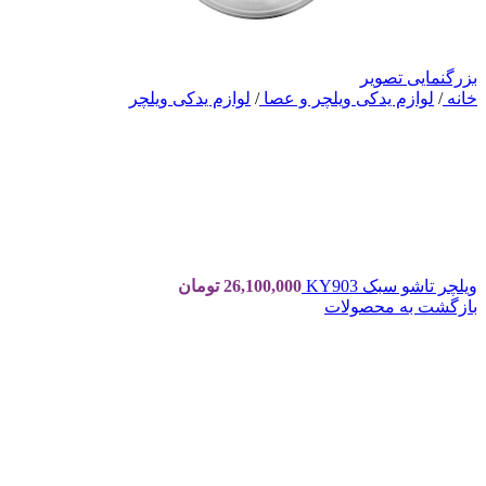
بزرگنمایی تصویر
خانه
/
لوازم یدکی ویلچر و عصا
/
لوازم یدکی ویلچر
ویلچر تاشو سبک KY903
26,100,000
تومان
بازگشت به محصولات