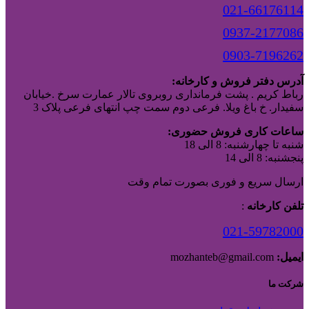
021-66176114
0937-2177086
0903-7196262
آدرس دفتر فروش و کارخانه:
رباط کریم . پشت فرمانداری روبروی تالار عمارت سرخ .خیابان
سفیدار. خ باغ ویلا. فرعی دوم سمت چپ انتهای فرعی پلاک 3
ساعات کاری فروش حضوری:
شنبه تا چهارشنبه: 8 الی 18
پنجشنبه: 8 الی 14
ارسال سریع و فوری بصورت تمام وقت
تلفن کارخانه
:
021-59782000
ایمیل:
mozhanteb@gmail.com
شرکت ما