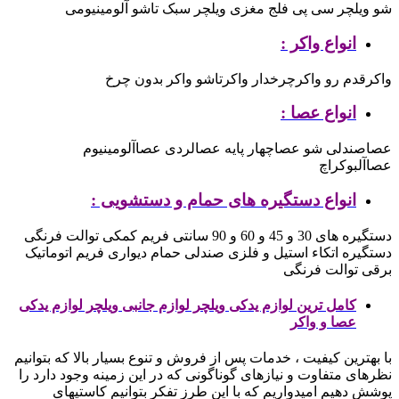
شو
ویلچر سی پی فلج مغزی
ویلچر سبک تاشو آلومینیومی
انواع واکر :
واکرقدم رو
واکرچرخدار
واکرتاشو
واکر بدون چرخ
انواع عصا :
عصاصندلی شو
عصاچهار پایه
عصالردی
عصاآلومینیوم
عصاآلبوکراچ
انواع دستگیره های حمام و دستشویی :
دستگیره های 30 و 45 و 60 و 90 سانتی
فریم کمکی توالت فرنگی
دستگیره اتکاء استیل و فلزی
صندلی حمام دیواری
فریم اتوماتیک
برقی توالت فرنگی
کامل ترین لوازم یدکی ویلچر لوازم جانبی ویلچر لوازم یدکی
عصا و واکر
با بهترین کیفیت ، خدمات پس از فروش و تنوع بسیار بالا که بتوانیم
نظرهای متفاوت و نیازهای گوناگونی که در این زمینه وجود دارد را
پوشش دهیم
امیدواریم که با این طرز تفکر بتوانیم کاستیهای