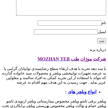
نام
ایمیل
درباره برند
شرکت موژان طب MOZHAN TEB
با سه دهه تجربه با هدف ارتقاء سطح رضایتمندی توانیابان گرامی پا
به عرصه تجهیزات توانبخشی ویلچر و محصولات سبد خانواده گذارده
که بتواند با استفاده از این تجربه کمکی به افراد سالمند و معلولین
عزیز نماید .
جهت رسیدن به این هدف مهم اقدام به عرضه
انواع ویلچر های
:
ویلچر برقی تاشو
ویلچر مخصوص بیمارستانی
ویلچر ارتوپدی تاشو
ویلچر حمام و توالت
ویلچر مخصوص بهزیستی
ویلچر برانکاردی تخت