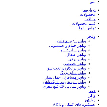
منو
درباره‌ما
محصولات
مقالات
فیلم محصولات
تماس با ما
ویلچر
ویلچر ارتوپدی تاشو
ویلچر حمام و دستشویی
ویلچر ساده تاشو
ویلچر اطفال
ویلچر برقی
ویلچر تخصصی
ویلچر برانکاردی تخت شو
ویلچر سایز بزرگ
ویلچر مسافرتی حمل بیمار
ویلچر آلومینیومی سبک تاشو
ویلچر سی پی CP فلج مغزی
عصا
واکر
رولیتور
دستگیره های کمکی و ADL