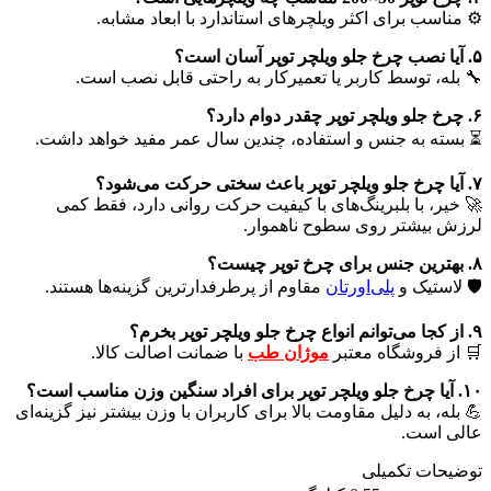
⚙️ مناسب برای اکثر ویلچرهای استاندارد با ابعاد مشابه.
۵. آیا نصب چرخ جلو ویلچر توپر آسان است؟
🔧 بله، توسط کاربر یا تعمیرکار به راحتی قابل نصب است.
۶. چرخ جلو ویلچر توپر چقدر دوام دارد؟
⏳ بسته به جنس و استفاده، چندین سال عمر مفید خواهد داشت.
۷. آیا چرخ جلو ویلچر توپر باعث سختی حرکت می‌شود؟
🚀 خیر، با بلبرینگ‌های با کیفیت حرکت روانی دارد، فقط کمی
لرزش بیشتر روی سطوح ناهموار.
۸. بهترین جنس برای چرخ توپر چیست؟
🛡️ لاستیک و
پلی‌اورتان
مقاوم از پرطرفدارترین گزینه‌ها هستند.
۹. از کجا می‌توانم انواع چرخ جلو ویلچر توپر بخرم؟
🛒 از فروشگاه معتبر
موژان طب
با ضمانت اصالت کالا.
۱۰. آیا چرخ جلو ویلچر توپر برای افراد سنگین وزن مناسب است؟
💪 بله، به دلیل مقاومت بالا برای کاربران با وزن بیشتر نیز گزینه‌ای
عالی است.
توضیحات تکمیلی