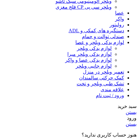
ویلچر آلومینیومی سبک تاشو
ویلچر سی پی CP فلج مغزی
عصا
واکر
رولیتور
دستگیره های کمکی و ADL
صندلی توالت و حمام
لوازم یدکی ویلچر و عصا
لوازم یدکی ویلچر
لوازم یدکی ویلچر میرا
لوازم یدکی عصا و واکر
لوازم جانبی ویلچر
تعمیر ویلچر در منزل
کمک حرکتی سالمندان
تشک طبی ویلچر و تخت
علاقه مندی
ورود / ثبت نام
سبد خرید
بستن
ورود
بستن
هنوز حساب کاربری ندارید؟