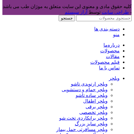
کلیه حقوق مادی و معنوی این سایت متعلق به موژان طب می باشد
-
طراحی سایت
توسط
آراز سیستم
جستجو
دسته بندی ها
منو
درباره‌ما
محصولات
مقالات
فیلم محصولات
تماس با ما
ویلچر
ویلچر ارتوپدی تاشو
ویلچر حمام و دستشویی
ویلچر ساده تاشو
ویلچر اطفال
ویلچر برقی
ویلچر تخصصی
ویلچر برانکاردی تخت شو
ویلچر سایز بزرگ
ویلچر مسافرتی حمل بیمار