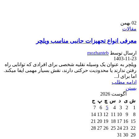
02
بهمن
مقالات
معرفی انواع تجهیزات جانبی مناسب ویلچر
ارسال توسط
mozhanteb
1403-11-23
ویلچر به عنوان یک وسیله نقلیه شخصی برای افرادی که توانایی راه
رفتن ندارند یا محدودیت حرکتی دارند، نقش بسیار مهمی ایفا میکند.
اما برای ا...
ادامه مطلب
بستن
آگوست 2026
ش
ی
د
س
چ
پ
ج
7
6
5
4
3
2
1
14
13
12
11
10
9
8
21
20
19
18
17
16
15
28
27
26
25
24
23
22
31
30
29