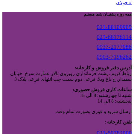
« جولای
همه روزه پشتیبان شما هستیم
021-88109905
021-66176114
0937-2177086
0903-7196262
آدرس دفتر فروش و کارخانه:
رباط کریم . پشت فرمانداری روبروی تالار عمارت سرخ .خیابان
سفیدار. خ باغ ویلا. فرعی دوم سمت چپ انتهای فرعی پلاک 3
ساعات کاری فروش حضوری:
شنبه تا چهارشنبه: 8 الی 18
پنجشنبه: 8 الی 14
ارسال سریع و فوری بصورت تمام وقت
تلفن کارخانه
:
021-59782000