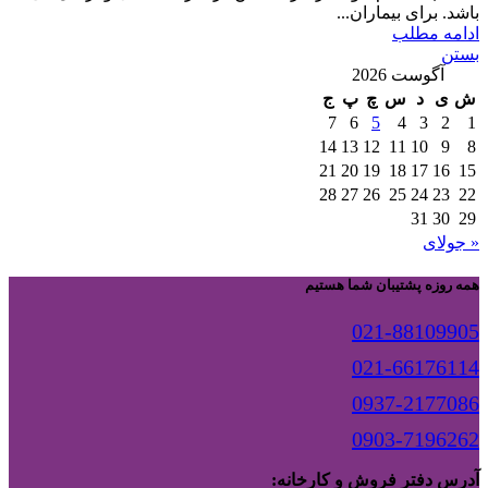
باشد. برای بیماران...
ادامه مطلب
بستن
آگوست 2026
ش
ی
د
س
چ
پ
ج
7
6
5
4
3
2
1
14
13
12
11
10
9
8
21
20
19
18
17
16
15
28
27
26
25
24
23
22
31
30
29
« جولای
همه روزه پشتیبان شما هستیم
021-88109905
021-66176114
0937-2177086
0903-7196262
آدرس دفتر فروش و کارخانه: