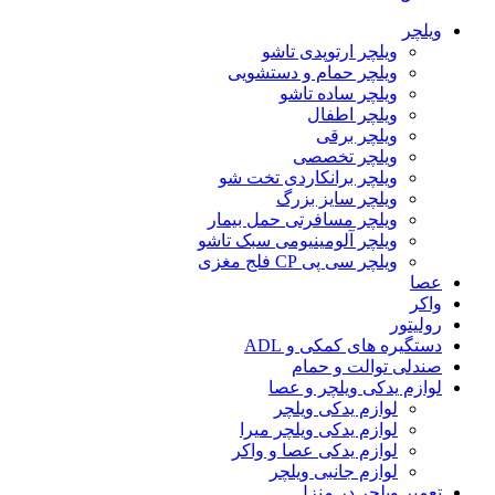
ویلچر
ویلچر ارتوپدی تاشو
ویلچر حمام و دستشویی
ویلچر ساده تاشو
ویلچر اطفال
ویلچر برقی
ویلچر تخصصی
ویلچر برانکاردی تخت شو
ویلچر سایز بزرگ
ویلچر مسافرتی حمل بیمار
ویلچر آلومینیومی سبک تاشو
ویلچر سی پی CP فلج مغزی
عصا
واکر
رولیتور
دستگیره های کمکی و ADL
صندلی توالت و حمام
لوازم یدکی ویلچر و عصا
لوازم یدکی ویلچر
لوازم یدکی ویلچر میرا
لوازم یدکی عصا و واکر
لوازم جانبی ویلچر
تعمیر ویلچر در منزل