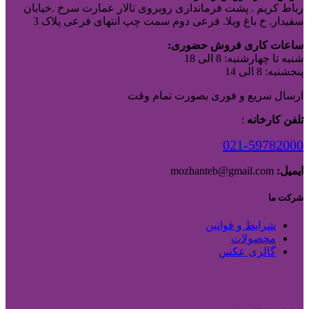
رباط کریم . پشت فرمانداری روبروی تالار عمارت سرخ .خیابان
سفیدار. خ باغ ویلا. فرعی دوم سمت چپ انتهای فرعی پلاک 3
ساعات کاری فروش حضوری:
شنبه تا چهارشنبه: 8 الی 18
پنجشنبه: 8 الی 14
ارسال سریع و فوری بصورت تمام وقت
تلفن کارخانه
:
021-59782000
ایمیل:
mozhanteb@gmail.com
شرکت ما
شرایط و قوانین
محصولات
گالری عکس