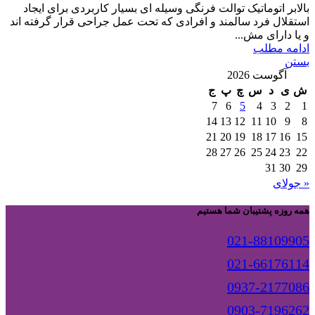
بالابر اتوماتیک توالت فرنگی وسیله ای بسیار کاربردی برای ایجاد
استقلال فرد سالمند و افرادی که تحت عمل جراحی قرار گرفته اند
و یا دارای مش...
ادامه مطلب
بستن
آگوست 2026
ش
ی
د
س
چ
پ
ج
7
6
5
4
3
2
1
14
13
12
11
10
9
8
21
20
19
18
17
16
15
28
27
26
25
24
23
22
31
30
29
« جولای
همه روزه پشتیبان شما هستیم
021-88109905
021-66176114
0937-2177086
0903-7196262