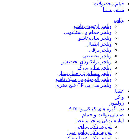
فیلم محصولات
تماس با ما
ویلچر
ویلچر ارتوپدی تاشو
ویلچر حمام و دستشویی
ویلچر ساده تاشو
ویلچر اطفال
ویلچر برقی
ویلچر تخصصی
ویلچر برانکاردی تخت شو
ویلچر سایز بزرگ
ویلچر مسافرتی حمل بیمار
ویلچر آلومینیومی سبک تاشو
ویلچر سی پی CP فلج مغزی
عصا
واکر
رولیتور
دستگیره های کمکی و ADL
صندلی توالت و حمام
لوازم یدکی ویلچر و عصا
لوازم یدکی ویلچر
لوازم یدکی ویلچر میرا
لوازم یدکی عصا و واکر