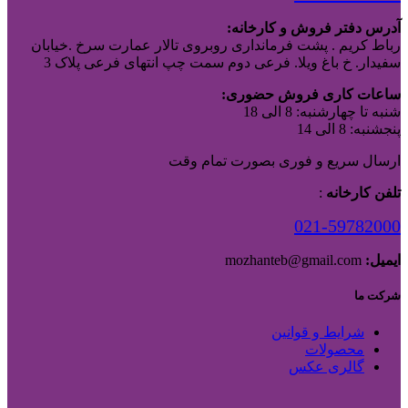
آدرس دفتر فروش و کارخانه:
رباط کریم . پشت فرمانداری روبروی تالار عمارت سرخ .خیابان
سفیدار. خ باغ ویلا. فرعی دوم سمت چپ انتهای فرعی پلاک 3
ساعات کاری فروش حضوری:
شنبه تا چهارشنبه: 8 الی 18
پنجشنبه: 8 الی 14
ارسال سریع و فوری بصورت تمام وقت
تلفن کارخانه
:
021-59782000
ایمیل:
mozhanteb@gmail.com
شرکت ما
شرایط و قوانین
محصولات
گالری عکس