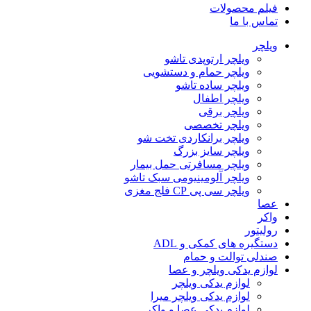
فیلم محصولات
تماس با ما
ویلچر
ویلچر ارتوپدی تاشو
ویلچر حمام و دستشویی
ویلچر ساده تاشو
ویلچر اطفال
ویلچر برقی
ویلچر تخصصی
ویلچر برانکاردی تخت شو
ویلچر سایز بزرگ
ویلچر مسافرتی حمل بیمار
ویلچر آلومینیومی سبک تاشو
ویلچر سی پی CP فلج مغزی
عصا
واکر
رولیتور
دستگیره های کمکی و ADL
صندلی توالت و حمام
لوازم یدکی ویلچر و عصا
لوازم یدکی ویلچر
لوازم یدکی ویلچر میرا
لوازم یدکی عصا و واکر