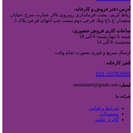
آدرس دفتر فروش و کارخانه:
رباط کریم . پشت فرمانداری روبروی تالار عمارت سرخ .خیابان
سفیدار. خ باغ ویلا. فرعی دوم سمت چپ انتهای فرعی پلاک 3
ساعات کاری فروش حضوری:
شنبه تا چهارشنبه: 8 الی 18
پنجشنبه: 8 الی 14
ارسال سریع و فوری بصورت تمام وقت
تلفن کارخانه
:
021-59782000
ایمیل:
mozhanteb@gmail.com
شرکت ما
شرایط و قوانین
محصولات
گالری عکس