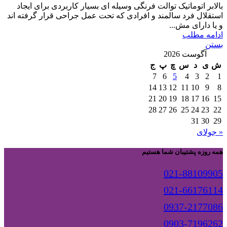
بالابر اتوماتیک توالت فرنگی وسیله ای بسیار کاربردی برای ایجاد
استقلال فرد سالمند و افرادی که تحت عمل جراحی قرار گرفته اند
و یا دارای مش...
ادامه مطلب
بستن
آگوست 2026
ش
ی
د
س
چ
پ
ج
7
6
5
4
3
2
1
14
13
12
11
10
9
8
21
20
19
18
17
16
15
28
27
26
25
24
23
22
31
30
29
« جولای
همه روزه پشتیبان شما هستیم
021-88109905
021-66176114
0937-2177086
0903-7196262