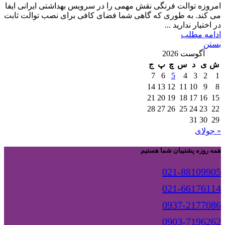
امروزه توالت فرنگی نقش مهمی را در سرویس بهداشتی ایرانی ایفا
می کند. به طوری که گاهی شما فضای کافی برای نصب توالت ثابت
در اختیار ندارید ...
ادامه مطلب
بستن
آگوست 2026
ش
ی
د
س
چ
پ
ج
7
6
5
4
3
2
1
14
13
12
11
10
9
8
21
20
19
18
17
16
15
28
27
26
25
24
23
22
31
30
29
« جولای
همه روزه پشتیبان شما هستیم
021-88109905
021-66176114
0937-2177086
0903-7196262