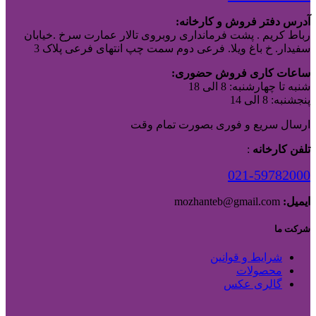
آدرس دفتر فروش و کارخانه:
رباط کریم . پشت فرمانداری روبروی تالار عمارت سرخ .خیابان
سفیدار. خ باغ ویلا. فرعی دوم سمت چپ انتهای فرعی پلاک 3
ساعات کاری فروش حضوری:
شنبه تا چهارشنبه: 8 الی 18
پنجشنبه: 8 الی 14
ارسال سریع و فوری بصورت تمام وقت
تلفن کارخانه
:
021-59782000
ایمیل:
mozhanteb@gmail.com
شرکت ما
شرایط و قوانین
محصولات
گالری عکس