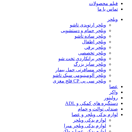
فیلم محصولات
تماس با ما
ویلچر
ویلچر ارتوپدی تاشو
ویلچر حمام و دستشویی
ویلچر ساده تاشو
ویلچر اطفال
ویلچر برقی
ویلچر تخصصی
ویلچر برانکاردی تخت شو
ویلچر سایز بزرگ
ویلچر مسافرتی حمل بیمار
ویلچر آلومینیومی سبک تاشو
ویلچر سی پی CP فلج مغزی
عصا
واکر
رولیتور
دستگیره های کمکی و ADL
صندلی توالت و حمام
لوازم یدکی ویلچر و عصا
لوازم یدکی ویلچر
لوازم یدکی ویلچر میرا
لوازم یدکی عصا و واکر