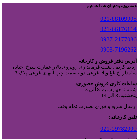
همه روزه پشتیبان شما هستیم
021-88109905
021-66176114
0937-2177086
0903-7196262
آدرس دفتر فروش و کارخانه:
رباط کریم . پشت فرمانداری روبروی تالار عمارت سرخ .خیابان
سفیدار. خ باغ ویلا. فرعی دوم سمت چپ انتهای فرعی پلاک 3
ساعات کاری فروش حضوری:
شنبه تا چهارشنبه: 8 الی 18
پنجشنبه: 8 الی 14
ارسال سریع و فوری بصورت تمام وقت
تلفن کارخانه
:
021-59782000