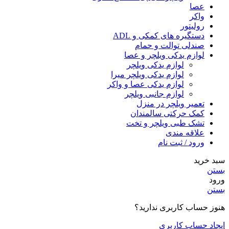
عصا
واکر
رولیتور
دستگیره های کمکی و ADL
صندلی توالت و حمام
لوازم یدکی ویلچر و عصا
لوازم یدکی ویلچر
لوازم یدکی ویلچر میرا
لوازم یدکی عصا و واکر
لوازم جانبی ویلچر
تعمیر ویلچر در منزل
کمک حرکتی سالمندان
تشک طبی ویلچر و تخت
علاقه مندی
ورود / ثبت نام
سبد خرید
بستن
ورود
بستن
هنوز حساب کاربری ندارید؟
ایجاد حساب کاربری