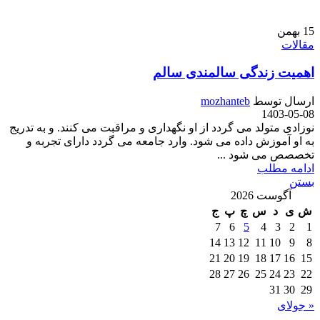
15
بهمن
مقالات
اهمیت زندگی سالمندی سالم
ارسال توسط
mozhanteb
1403-05-08
نوزادی متولد می گردد از او نگهداری و مراقبت می کنند. و به تدریج
به او آموزش داده می شود. وارد جامعه می گردد دارای تجربه و
تخصصص می شود ...
ادامه مطلب
بستن
آگوست 2026
ش
ی
د
س
چ
پ
ج
7
6
5
4
3
2
1
14
13
12
11
10
9
8
21
20
19
18
17
16
15
28
27
26
25
24
23
22
31
30
29
« جولای