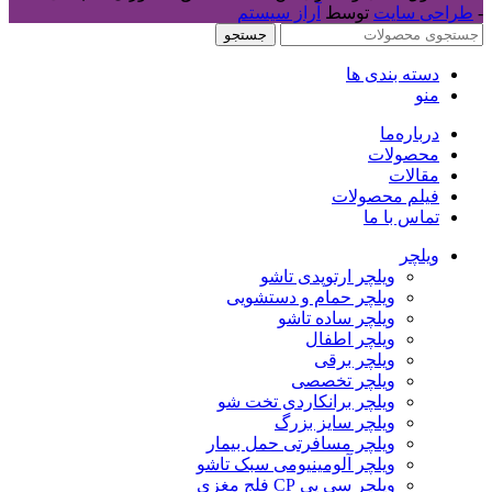
-
طراحی سایت
توسط
آراز سیستم
جستجو
دسته بندی ها
منو
درباره‌ما
محصولات
مقالات
فیلم محصولات
تماس با ما
ویلچر
ویلچر ارتوپدی تاشو
ویلچر حمام و دستشویی
ویلچر ساده تاشو
ویلچر اطفال
ویلچر برقی
ویلچر تخصصی
ویلچر برانکاردی تخت شو
ویلچر سایز بزرگ
ویلچر مسافرتی حمل بیمار
ویلچر آلومینیومی سبک تاشو
ویلچر سی پی CP فلج مغزی