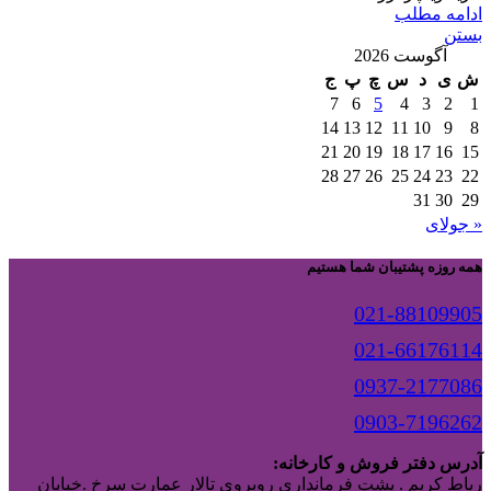
ادامه مطلب
بستن
آگوست 2026
ش
ی
د
س
چ
پ
ج
7
6
5
4
3
2
1
14
13
12
11
10
9
8
21
20
19
18
17
16
15
28
27
26
25
24
23
22
31
30
29
« جولای
همه روزه پشتیبان شما هستیم
021-88109905
021-66176114
0937-2177086
0903-7196262
آدرس دفتر فروش و کارخانه:
رباط کریم . پشت فرمانداری روبروی تالار عمارت سرخ .خیابان