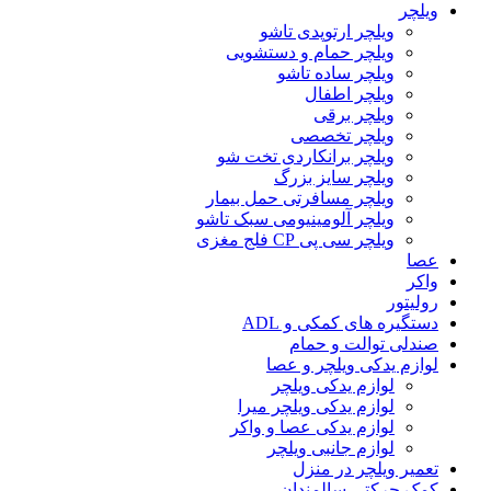
ویلچر
ویلچر ارتوپدی تاشو
ویلچر حمام و دستشویی
ویلچر ساده تاشو
ویلچر اطفال
ویلچر برقی
ویلچر تخصصی
ویلچر برانکاردی تخت شو
ویلچر سایز بزرگ
ویلچر مسافرتی حمل بیمار
ویلچر آلومینیومی سبک تاشو
ویلچر سی پی CP فلج مغزی
عصا
واکر
رولیتور
دستگیره های کمکی و ADL
صندلی توالت و حمام
لوازم یدکی ویلچر و عصا
لوازم یدکی ویلچر
لوازم یدکی ویلچر میرا
لوازم یدکی عصا و واکر
لوازم جانبی ویلچر
تعمیر ویلچر در منزل
کمک حرکتی سالمندان