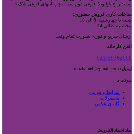
سفیدار. خ باغ ویلا. فرعی دوم سمت چپ انتهای فرعی پلاک 3
ساعات کاری فروش حضوری:
شنبه تا چهارشنبه: 8 الی 18
پنجشنبه: 8 الی 14
ارسال سریع و فوری بصورت تمام وقت
تلفن کارخانه
:
021-59782000
ایمیل:
mozhanteb@gmail.com
شرکت ما
شرایط و قوانین
محصولات
گالری عکس
نماد اعتماد الکترونیک