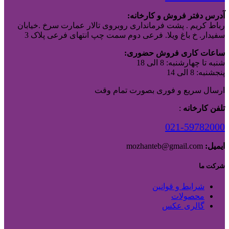
آدرس دفتر فروش و کارخانه:
رباط کریم . پشت فرمانداری روبروی تالار عمارت سرخ .خیابان
سفیدار. خ باغ ویلا. فرعی دوم سمت چپ انتهای فرعی پلاک 3
ساعات کاری فروش حضوری:
شنبه تا چهارشنبه: 8 الی 18
پنجشنبه: 8 الی 14
ارسال سریع و فوری بصورت تمام وقت
تلفن کارخانه
:
021-59782000
ایمیل:
mozhanteb@gmail.com
شرکت ما
شرایط و قوانین
محصولات
گالری عکس