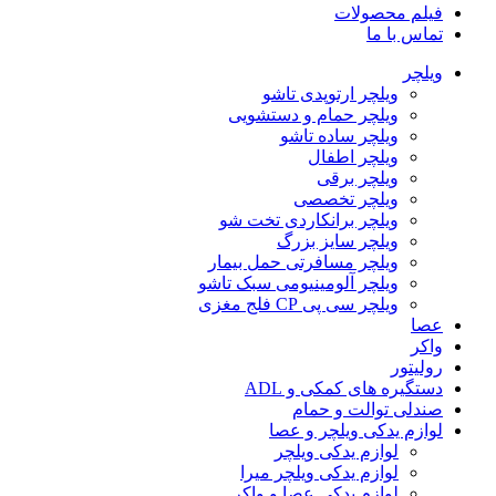
فیلم محصولات
تماس با ما
ویلچر
ویلچر ارتوپدی تاشو
ویلچر حمام و دستشویی
ویلچر ساده تاشو
ویلچر اطفال
ویلچر برقی
ویلچر تخصصی
ویلچر برانکاردی تخت شو
ویلچر سایز بزرگ
ویلچر مسافرتی حمل بیمار
ویلچر آلومینیومی سبک تاشو
ویلچر سی پی CP فلج مغزی
عصا
واکر
رولیتور
دستگیره های کمکی و ADL
صندلی توالت و حمام
لوازم یدکی ویلچر و عصا
لوازم یدکی ویلچر
لوازم یدکی ویلچر میرا
لوازم یدکی عصا و واکر