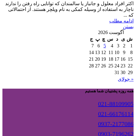
اکثر افراد معلول و جانباز یا سالمندان که توانایی راه رفتن را ندارند
ناچار به استفاده از وسیله کمکی به نام ویلچر هستند. از احتمالاتی
که ...
ادامه مطلب
بستن
آگوست 2026
ش
ی
د
س
چ
پ
ج
7
6
5
4
3
2
1
14
13
12
11
10
9
8
21
20
19
18
17
16
15
28
27
26
25
24
23
22
31
30
29
« جولای
همه روزه پشتیبان شما هستیم
021-88109905
021-66176114
0937-2177086
0903-7196262