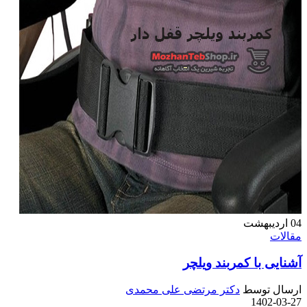
04
اردیبهشت
مقالات
آشنایی با کمربند ویلچر
ارسال توسط
دکتر مرتضی علی محمدی
1402-03-27