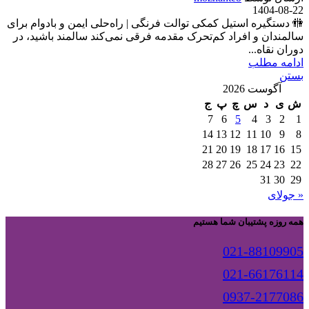
1404-08-22
🚻 دستگیره استیل کمکی توالت فرنگی | راه‌حلی ایمن و بادوام برای
سالمندان و افراد کم‌تحرک مقدمه فرقی نمی‌کند سالمند باشید، در
دوران نقاه...
ادامه مطلب
بستن
آگوست 2026
ش
ی
د
س
چ
پ
ج
7
6
5
4
3
2
1
14
13
12
11
10
9
8
21
20
19
18
17
16
15
28
27
26
25
24
23
22
31
30
29
« جولای
همه روزه پشتیبان شما هستیم
021-88109905
021-66176114
0937-2177086