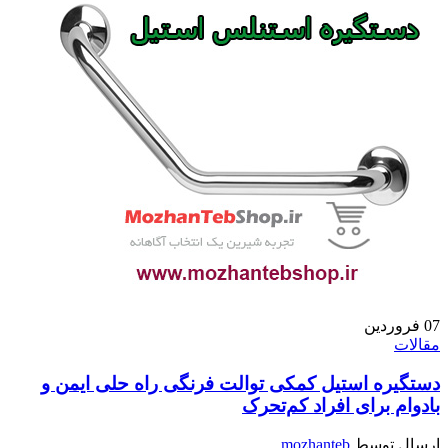
07
فروردین
مقالات
دستگیره استیل کمکی توالت فرنگی راه حلی ایمن و
بادوام برای افراد کم‌تحرک
ارسال توسط
mozhanteb