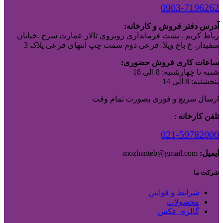
0903-7196262
آدرس دفتر فروش و کارخانه:
رباط کریم . پشت فرمانداری روبروی تالار عمارت سرخ .خیابان
سفیدار. خ باغ ویلا. فرعی دوم سمت چپ انتهای فرعی پلاک 3
ساعات کاری فروش حضوری:
شنبه تا چهارشنبه: 8 الی 18
پنجشنبه: 8 الی 14
ارسال سریع و فوری بصورت تمام وقت
تلفن کارخانه
:
021-59782000
ایمیل:
mozhanteb@gmail.com
شرکت ما
شرایط و قوانین
محصولات
گالری عکس