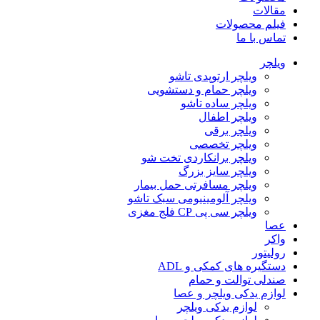
مقالات
فیلم محصولات
تماس با ما
ویلچر
ویلچر ارتوپدی تاشو
ویلچر حمام و دستشویی
ویلچر ساده تاشو
ویلچر اطفال
ویلچر برقی
ویلچر تخصصی
ویلچر برانکاردی تخت شو
ویلچر سایز بزرگ
ویلچر مسافرتی حمل بیمار
ویلچر آلومینیومی سبک تاشو
ویلچر سی پی CP فلج مغزی
عصا
واکر
رولیتور
دستگیره های کمکی و ADL
صندلی توالت و حمام
لوازم یدکی ویلچر و عصا
لوازم یدکی ویلچر