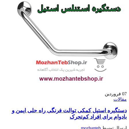
07
فروردین
مقالات
دستگیره استیل کمکی توالت فرنگی راه حلی ایمن و
بادوام برای افراد کم‌تحرک
ارسال توسط
mozhanteb