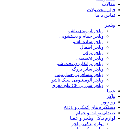
مقالات
فیلم محصولات
تماس با ما
ویلچر
ویلچر ارتوپدی تاشو
ویلچر حمام و دستشویی
ویلچر ساده تاشو
ویلچر اطفال
ویلچر برقی
ویلچر تخصصی
ویلچر برانکاردی تخت شو
ویلچر سایز بزرگ
ویلچر مسافرتی حمل بیمار
ویلچر آلومینیومی سبک تاشو
ویلچر سی پی CP فلج مغزی
عصا
واکر
رولیتور
دستگیره های کمکی و ADL
صندلی توالت و حمام
لوازم یدکی ویلچر و عصا
لوازم یدکی ویلچر