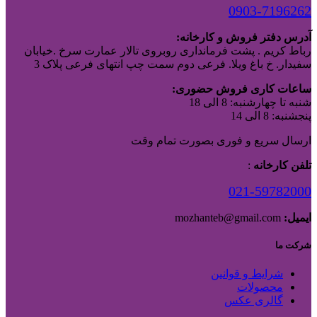
0903-7196262
آدرس دفتر فروش و کارخانه:
رباط کریم . پشت فرمانداری روبروی تالار عمارت سرخ .خیابان
سفیدار. خ باغ ویلا. فرعی دوم سمت چپ انتهای فرعی پلاک 3
ساعات کاری فروش حضوری:
شنبه تا چهارشنبه: 8 الی 18
پنجشنبه: 8 الی 14
ارسال سریع و فوری بصورت تمام وقت
تلفن کارخانه
:
021-59782000
ایمیل:
mozhanteb@gmail.com
شرکت ما
شرایط و قوانین
محصولات
گالری عکس