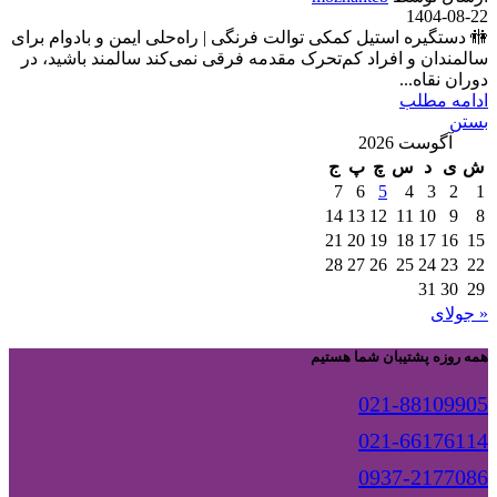
1404-08-22
🚻 دستگیره استیل کمکی توالت فرنگی | راه‌حلی ایمن و بادوام برای
سالمندان و افراد کم‌تحرک مقدمه فرقی نمی‌کند سالمند باشید، در
دوران نقاه...
ادامه مطلب
بستن
آگوست 2026
ش
ی
د
س
چ
پ
ج
7
6
5
4
3
2
1
14
13
12
11
10
9
8
21
20
19
18
17
16
15
28
27
26
25
24
23
22
31
30
29
« جولای
همه روزه پشتیبان شما هستیم
021-88109905
021-66176114
0937-2177086