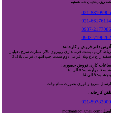
همه روزه پشتیبان شما هستیم
021-88109905
021-66176114
0937-2177086
0903-7196262
آدرس دفتر فروش و کارخانه:
رباط کریم . پشت فرمانداری روبروی تالار عمارت سرخ .خیابان
سفیدار. خ باغ ویلا. فرعی دوم سمت چپ انتهای فرعی پلاک 3
ساعات کاری فروش حضوری:
شنبه تا چهارشنبه: 8 الی 18
پنجشنبه: 8 الی 14
ارسال سریع و فوری بصورت تمام وقت
تلفن کارخانه
:
021-59782000
ایمیل:
mozhanteb@gmail.com