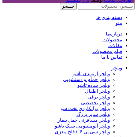
-
طراحی سایت
توسط
آراز سیستم
جستجو
دسته بندی ها
منو
درباره‌ما
محصولات
مقالات
فیلم محصولات
تماس با ما
ویلچر
ویلچر ارتوپدی تاشو
ویلچر حمام و دستشویی
ویلچر ساده تاشو
ویلچر اطفال
ویلچر برقی
ویلچر تخصصی
ویلچر برانکاردی تخت شو
ویلچر سایز بزرگ
ویلچر مسافرتی حمل بیمار
ویلچر آلومینیومی سبک تاشو
ویلچر سی پی CP فلج مغزی