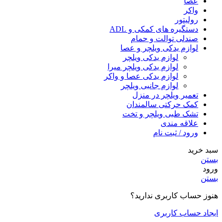
عصا
واکر
رولیتور
دستگیره های کمکی و ADL
صندلی توالت و حمام
لوازم یدکی ویلچر و عصا
لوازم یدکی ویلچر
لوازم یدکی ویلچر میرا
لوازم یدکی عصا و واکر
لوازم جانبی ویلچر
تعمیر ویلچر در منزل
کمک حرکتی سالمندان
تشک طبی ویلچر و تخت
علاقه مندی
ورود / ثبت نام
سبد خرید
بستن
ورود
بستن
هنوز حساب کاربری ندارید؟
ایجاد حساب کاربری